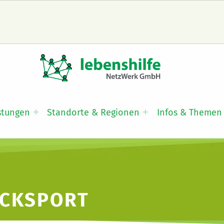
LNW LEBENSHILFE NETZWERK GMBH
JA ZUR INKLUSION
stungen
Standorte & Regionen
Infos & Themen
CKSPORT