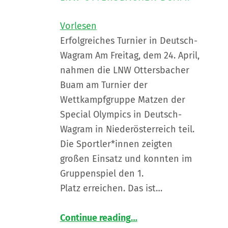
Vorlesen
Erfolgreiches Turnier in Deutsch-
Wagram Am Freitag, dem 24. April,
nahmen die LNW Ottersbacher
Buam am Turnier der
Wettkampfgruppe Matzen der
Special Olympics in Deutsch-
Wagram in Niederösterreich teil.
Die Sportler*innen zeigten
großen Einsatz und konnten im
Gruppenspiel den 1.
Platz erreichen. Das ist…
“
Gold und Sportlerehrung für unsere LNW Stocksportmannschaft 🥇
Continue reading
…
Gratulation