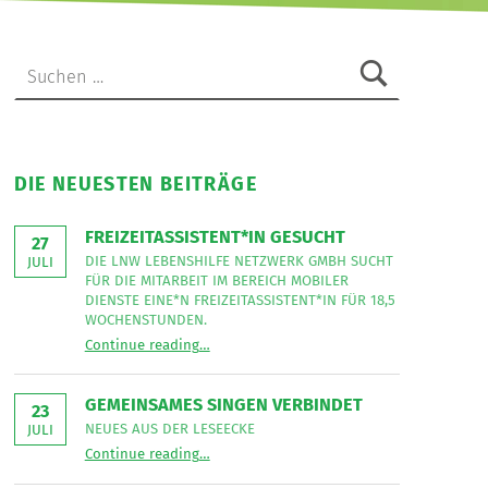
Suchen nach:
DIE NEUESTEN BEITRÄGE
FREIZEITASSISTENT*IN GESUCHT
27
DIE LNW LEBENSHILFE NETZWERK GMBH SUCHT
JULI
FÜR DIE MITARBEIT IM BEREICH MOBILER
DIENSTE EINE*N FREIZEITASSISTENT*IN FÜR 18,5
WOCHENSTUNDEN.
“
Freizeitassistent*in gesucht
Continue reading
…
Die
LNW
Lebenshilfe
NetzWerk
GEMEINSAMES SINGEN VERBINDET
GmbH
23
sucht
NEUES AUS DER LESEECKE
JULI
für
“
Gemeinsames Singen verbindet
die
Continue reading
…
Neues
Mitarbeit
aus
im
der