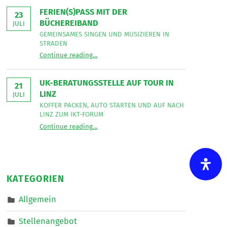
Bereich
Leseecke
”
FERIEN(S)PASS MIT DER
Mobiler
23
Dienste
BÜCHEREIBAND
JULI
eine*n
Freizeitassistent*in
GEMEINSAMES SINGEN UND MUSIZIEREN IN
für
STRADEN
18,5
“
Ferien(s)pass mit der Büchereiband
Wochenstunden.
Continue reading
…
Gemeinsames
”
Singen
und
musizieren
UK-BERATUNGSSTELLE AUF TOUR IN
in
21
Straden
LINZ
JULI
”
KOFFER PACKEN, AUTO STARTEN UND AUF NACH
LINZ ZUM IKT-FORUM
“
UK-Beratungsstelle auf Tour in Linz
Continue reading
…
Koffer
packen,
Auto
starten
und
auf
nach
KATEGORIEN
Linz
zum
IKT-
Allgemein
Forum
”
Stellenangebot