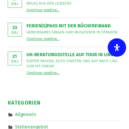
sucht
NEUES AUS DER LESEECKE
JULI
für
“
Gemeinsames Singen verbindet
die
Continue reading
…
Neues
Mitarbeit
aus
im
der
Bereich
Leseecke
”
FERIEN(S)PASS MIT DER BÜCHEREIBAND
Mobiler
23
Dienste
GEMEINSAMES SINGEN UND MUSIZIEREN IN STRADEN
JULI
eine*n
“
Ferien(s)pass mit der Büchereiband
Freizeitassistent*in
Continue reading
…
Gemeinsames
für
Singen
18,5
und
Wochenstunden.
musizieren
”
UK-BERATUNGSSTELLE AUF TOUR IN LINZ
in
21
Straden
KOFFER PACKEN, AUTO STARTEN UND AUF NACH LINZ
JULI
”
ZUM IKT-FORUM
“
UK-Beratungsstelle auf Tour in Linz
Continue reading
…
Koffer
packen,
Auto
starten
und
auf
nach
KATEGORIEN
Linz
zum
IKT-
Allgemein
Forum
”
Stellenangebot