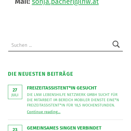
Mail:
sonja.pacher@lnw.at
Skip back to main navigation
Suchen nach:
DIE NEUESTEN BEITRÄGE
FREIZEITASSISTENT*IN GESUCHT
27
DIE LNW LEBENSHILFE NETZWERK GMBH SUCHT FÜR
JULI
DIE MITARBEIT IM BEREICH MOBILER DIENSTE EINE*N
FREIZEITASSISTENT*IN FÜR 18,5 WOCHENSTUNDEN.
“
Freizeitassistent*in gesucht
Continue reading
…
Die
LNW
Lebenshilfe
NetzWerk
GEMEINSAMES SINGEN VERBINDET
GmbH
23