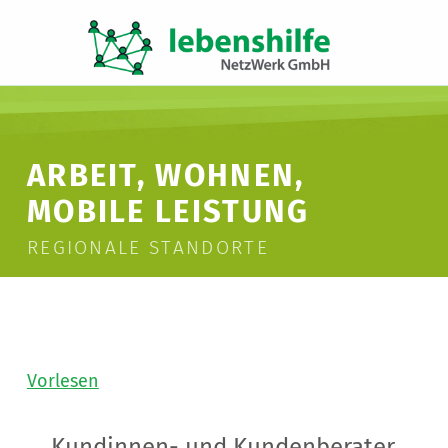
LNW LEBENSHILFE NETZWERK GMBH
JA ZUR INKLUSION
ARBEIT, WOHNEN,
MOBILE LEISTUNG
REGIONALE STANDORTE
Vorlesen
Kundinnen- und Kundenberater