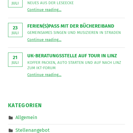
sucht
NEUES AUS DER LESEECKE
JULI
für
“
Gemeinsames Singen verbindet
die
Continue reading
…
Neues
Mitarbeit
aus
im
der
Bereich
Leseecke
”
FERIEN(S)PASS MIT DER BÜCHEREIBAND
Mobiler
23
Dienste
GEMEINSAMES SINGEN UND MUSIZIEREN IN STRADEN
JULI
eine*n
“
Ferien(s)pass mit der Büchereiband
Freizeitassistent*in
Continue reading
…
Gemeinsames
für
Singen
18,5
und
Wochenstunden.
musizieren
”
UK-BERATUNGSSTELLE AUF TOUR IN LINZ
in
21
Straden
KOFFER PACKEN, AUTO STARTEN UND AUF NACH LINZ
JULI
”
ZUM IKT-FORUM
“
UK-Beratungsstelle auf Tour in Linz
Continue reading
…
Koffer
packen,
Auto
starten
und
auf
nach
KATEGORIEN
Linz
zum
IKT-
Allgemein
Forum
”
Stellenangebot