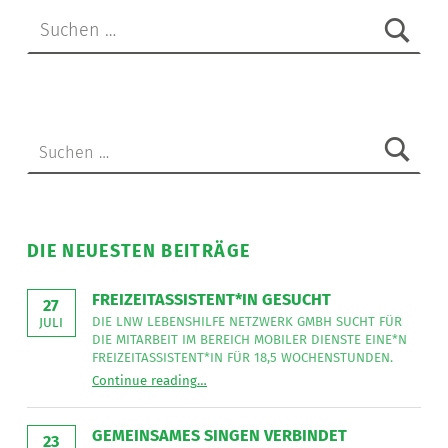
Suchen nach:
Suchen nach:
DIE NEUESTEN BEITRÄGE
FREIZEITASSISTENT*IN GESUCHT
27
DIE LNW LEBENSHILFE NETZWERK GMBH SUCHT FÜR
JULI
DIE MITARBEIT IM BEREICH MOBILER DIENSTE EINE*N
FREIZEITASSISTENT*IN FÜR 18,5 WOCHENSTUNDEN.
“
Freizeitassistent*in gesucht
Continue reading
…
Die
LNW
Lebenshilfe
NetzWerk
GEMEINSAMES SINGEN VERBINDET
GmbH
23