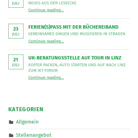
sucht
NEUES AUS DER LESEECKE
JULI
für
“
Gemeinsames Singen verbindet
die
Continue reading
…
Neues
Mitarbeit
aus
im
der
Bereich
Leseecke
”
FERIEN(S)PASS MIT DER BÜCHEREIBAND
Mobiler
23
Dienste
GEMEINSAMES SINGEN UND MUSIZIEREN IN STRADEN
JULI
eine*n
“
Ferien(s)pass mit der Büchereiband
Freizeitassistent*in
Continue reading
…
Gemeinsames
für
Singen
18,5
und
Wochenstunden.
musizieren
”
UK-BERATUNGSSTELLE AUF TOUR IN LINZ
in
21
Straden
KOFFER PACKEN, AUTO STARTEN UND AUF NACH LINZ
JULI
”
ZUM IKT-FORUM
“
UK-Beratungsstelle auf Tour in Linz
Continue reading
…
Koffer
packen,
Auto
starten
und
auf
nach
KATEGORIEN
Linz
zum
IKT-
Allgemein
Forum
”
Stellenangebot