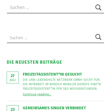
Suchen nach:
Suchen nach:
DIE NEUESTEN BEITRÄGE
FREIZEITASSISTENT*IN GESUCHT
27
DIE LNW LEBENSHILFE NETZWERK GMBH SUCHT FÜR
JULI
DIE MITARBEIT IM BEREICH MOBILER DIENSTE EINE*N
FREIZEITASSISTENT*IN FÜR 18,5 WOCHENSTUNDEN.
“
Freizeitassistent*in gesucht
Continue reading
…
Die
LNW
Lebenshilfe
NetzWerk
GEMEINSAMES SINGEN VERBINDET
GmbH
23