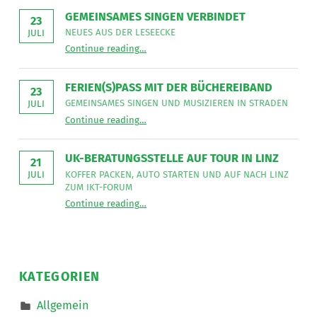
NetzWerk
GEMEINSAMES SINGEN VERBINDET
GmbH
23
sucht
NEUES AUS DER LESEECKE
JULI
für
“
Gemeinsames Singen verbindet
die
Continue reading
…
Neues
Mitarbeit
aus
im
der
Bereich
Leseecke
”
FERIEN(S)PASS MIT DER BÜCHEREIBAND
Mobiler
23
Dienste
GEMEINSAMES SINGEN UND MUSIZIEREN IN STRADEN
JULI
eine*n
“
Ferien(s)pass mit der Büchereiband
Freizeitassistent*in
Continue reading
…
Gemeinsames
für
Singen
18,5
und
Wochenstunden.
musizieren
”
UK-BERATUNGSSTELLE AUF TOUR IN LINZ
in
21
Straden
KOFFER PACKEN, AUTO STARTEN UND AUF NACH LINZ
JULI
”
ZUM IKT-FORUM
“
UK-Beratungsstelle auf Tour in Linz
Continue reading
…
Koffer
packen,
Auto
starten
und
auf
nach
KATEGORIEN
Linz
zum
IKT-
Allgemein
Forum
”