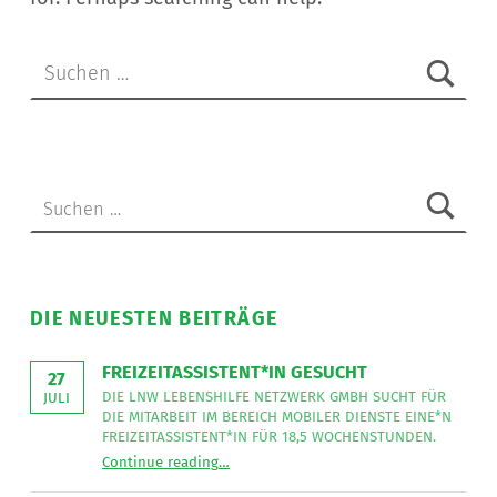
Suchen nach:
Suchen nach:
DIE NEUESTEN BEITRÄGE
FREIZEITASSISTENT*IN GESUCHT
27
DIE LNW LEBENSHILFE NETZWERK GMBH SUCHT FÜR
JULI
DIE MITARBEIT IM BEREICH MOBILER DIENSTE EINE*N
FREIZEITASSISTENT*IN FÜR 18,5 WOCHENSTUNDEN.
“
Freizeitassistent*in gesucht
Continue reading
…
Die
LNW
Lebenshilfe