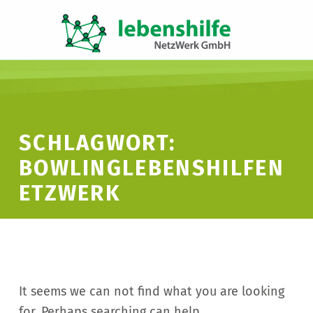
LNW LEBENSHILFE NETZWERK GMBH
JA ZUR INKLUSION
SCHLAGWORT:
BOWLINGLEBENSHILFEN
ETZWERK
It seems we can not find what you are looking
for. Perhaps searching can help.