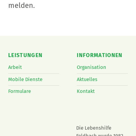
melden.
Skip back to main navigation
LEISTUNGEN
INFORMATIONEN
Arbeit
Organisation
Mobile Dienste
Aktuelles
Formulare
Kontakt
Die Lebenshilfe
Feldbach wurde 1982