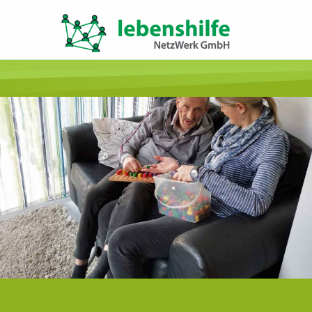
LNW LEBENSHILFE NETZWERK GMBH
JA ZUR INKLUSION