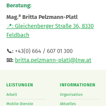
Beratung:
a
Mag.
Britta Pelzmann-Platl
📍: Gleichenberger Straße 36, 8330
Feldbach
📞:
+43(0) 664 / 607 01 300
📧:
britta.pelzmann-platl@lnw.at
Skip back to main navigation
LEISTUNGEN
INFORMATIONEN
Arbeit
Organisation
Mobile Dienste
Aktuelles