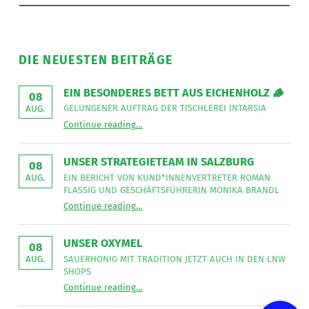
DIE NEUESTEN BEITRÄGE
EIN BESONDERES BETT AUS EICHENHOLZ 🪵
08
GELUNGENER AUFTRAG DER TISCHLEREI INTARSIA
AUG.
“
Ein besonderes Bett aus Eichenholz 🪵
Continue reading
…
Gelungener
Auftrag
der
Tischlerei
UNSER STRATEGIETEAM IN SALZBURG
08
Intarsia
”
EIN BERICHT VON KUND*INNENVERTRETER ROMAN
AUG.
FLASSIG UND GESCHÄFTSFÜHRERIN MONIKA BRANDL
“
Unser Strategieteam in Salzburg
Continue reading
…
Ein
Bericht
von
Kund*innenvertreter
UNSER OXYMEL
Roman
08
Flassig
SAUERHONIG MIT TRADITION JETZT AUCH IN DEN LNW
AUG.
und
SHOPS
Geschäftsführerin
“
Unser Oxymel
Monika
Continue reading
…
Sauerhonig
Brandl
mit
”
Tradition