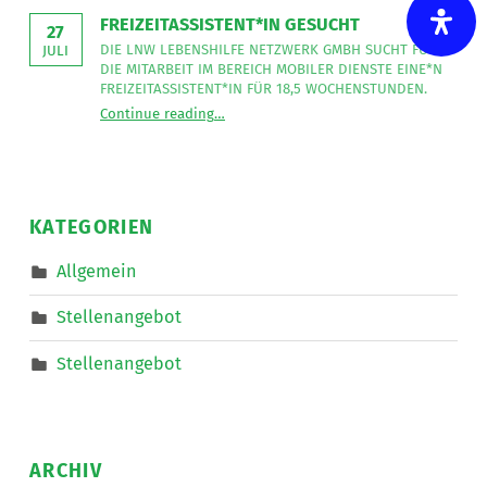
jetzt
FREIZEITASSISTENT*IN GESUCHT
auch
27
in
DIE LNW LEBENSHILFE NETZWERK GMBH SUCHT FÜR
JULI
den
DIE MITARBEIT IM BEREICH MOBILER DIENSTE EINE*N
LNW
Shops
FREIZEITASSISTENT*IN FÜR 18,5 WOCHENSTUNDEN.
”
“
Freizeitassistent*in gesucht
Continue reading
…
Die
LNW
Lebenshilfe
NetzWerk
GmbH
sucht
für
die
KATEGORIEN
Mitarbeit
im
Bereich
Allgemein
Mobiler
Dienste
eine*n
Stellenangebot
Freizeitassistent*in
für
18,5
Stellenangebot
Wochenstunden.
”
ARCHIV