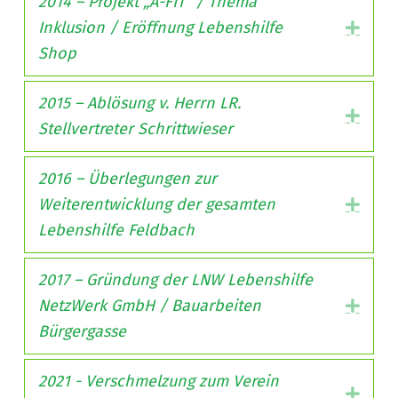
2014 – Projekt „A-FIT“ / Thema
Inklusion / Eröffnung Lebenshilfe
Expa
Shop
2015 – Ablösung v. Herrn LR.
Expa
Stellvertreter Schrittwieser
2016 – Überlegungen zur
Weiterentwicklung der gesamten
Expa
Lebenshilfe Feldbach
2017 – Gründung der LNW Lebenshilfe
NetzWerk GmbH / Bauarbeiten
Expa
Bürgergasse
2021 - Verschmelzung zum Verein
Expa