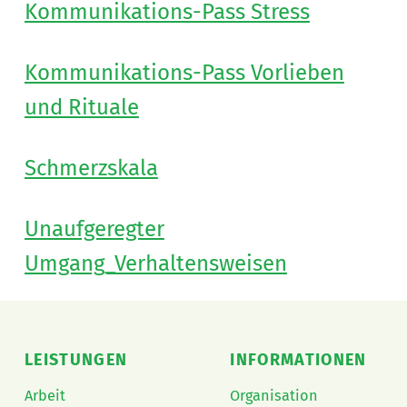
Kommunikations-Pass Stress
Kommunikations-Pass Vorlieben
und Rituale
Schmerzskala
Unaufgeregter
Umgang_Verhaltensweisen
Skip back to main navigation
LEISTUNGEN
INFORMATIONEN
Arbeit
Organisation