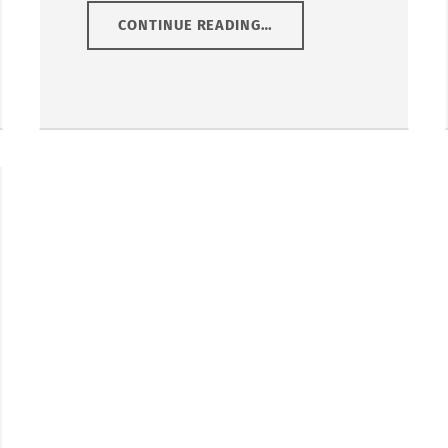
“
LEBENSHILFE FELDBACH
CONTINUE READING
…
GEGRÜNDET
1982
”