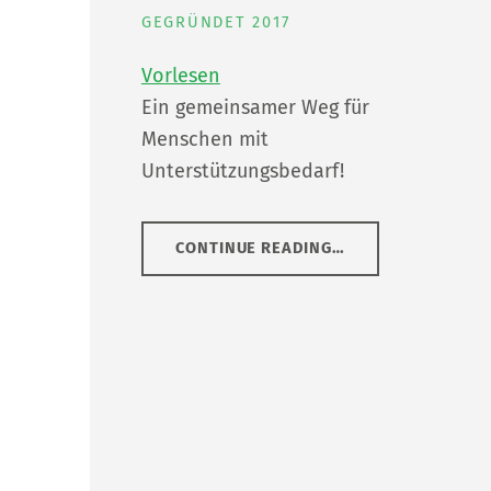
GEGRÜNDET 2017
Vorlesen
Ein gemeinsamer Weg für
Menschen mit
Unterstützungsbedarf!
“
LNW LEBENSHILFE NETZWERK GMBH
CONTINUE READING
…
GEGRÜNDET
2017
”