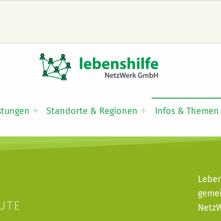
LNW LEBENSHILFE NETZWERK GMBH
JA ZUR INKLUSION
stungen
Standorte & Regionen
Infos & Themen
Leben
gemei
UTE
Netz