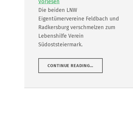
Vorlesen
Die beiden LNW
Eigentümervereine Feldbach und
Radkersburg verschmelzen zum
Lebenshilfe Verein
Südoststeiermark.
“
VEREIN LEBENSHILFE SÜDOSTSTEIERMAR
CONTINUE READING
…
GEMEINNÜTZIGER
VEREIN
”