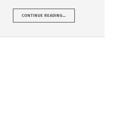
“
LEBENSHILFE RADKERSBURG
CONTINUE READING
…
GEGRÜNDET
1987
”