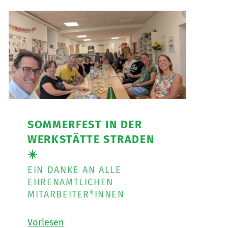
NetzWerk
GmbH
sucht
für
die
Mitarbeit
in
der
Postpartnerstelle
St.
SOMMERFEST IN DER
Peter
WERKSTÄTTE STRADEN
am
☀️
Ottersbach,
eine*n
EIN DANKE AN ALLE
Assistent*in
EHRENAMTLICHEN
für
MITARBEITER*INNEN
37
Wochenstunden
Vorlesen
für