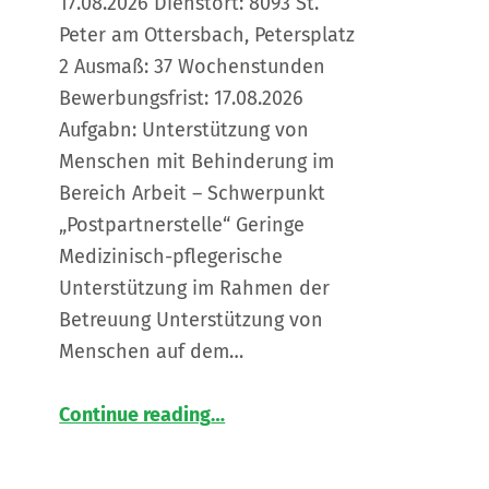
17.08.2026 Dienstort: 8093 St.
Peter am Ottersbach, Petersplatz
2 Ausmaß: 37 Wochenstunden
Bewerbungsfrist: 17.08.2026
Aufgabn: Unterstützung von
Menschen mit Behinderung im
Bereich Arbeit – Schwerpunkt
„Postpartnerstelle“ Geringe
Medizinisch-pflegerische
Unterstützung im Rahmen der
Betreuung Unterstützung von
Menschen auf dem…
“
Assistent*in für die Postpartnerstelle St. Peter am Ottersbach gesucht
Continue reading
…
Die
LNW
Lebenshilfe