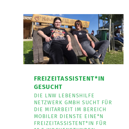
FREIZEITASSISTENT*IN
GESUCHT
DIE LNW LEBENSHILFE
NETZWERK GMBH SUCHT FÜR
DIE MITARBEIT IM BEREICH
MOBILER DIENSTE EINE*N
FREIZEITASSISTENT*IN FÜR