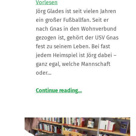
Vorlesen
Jörg Glades ist seit vielen Jahren
ein großer Fußballfan. Seit er
nach Gnas in den Wohnverbund
gezogen ist, gehört der USV Gnas
fest zu seinem Leben. Bei fast
jedem Heimspiel ist Jörg dabei –
ganz egal, welche Mannschaft
oder…
“
🧾UN-Behindertenrechtskonvention, Artikel 30: 🏃🏻‍➡️Freizeit, Kultur und Sport
Continue reading
…
Gelebte
Inklusion
am
Fußballplatz
”