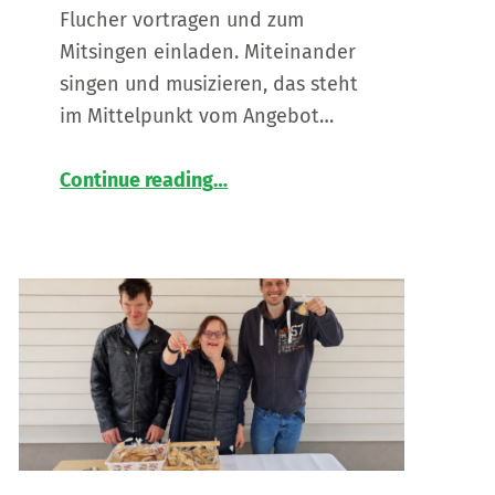
Flucher vortragen und zum
Mitsingen einladen. Miteinander
singen und musizieren, das steht
im Mittelpunkt vom Angebot…
“
Ferien(s)pass mit der Büchereiband
Continue reading
…
Gemeinsames
Singen
und
musizieren
in
Straden
”