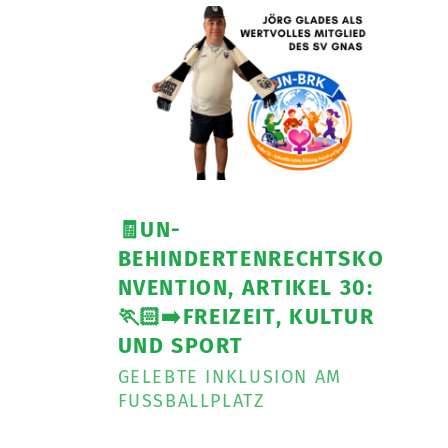
und
auf
nach
Linz
zum
IKT-
Forum
”
🧾UN-
BEHINDERTENRECHTSKO
NVENTION, ARTIKEL 30:
🏃🏻‍➡️FREIZEIT, KULTUR
UND SPORT
GELEBTE INKLUSION AM
FUSSBALLPLATZ