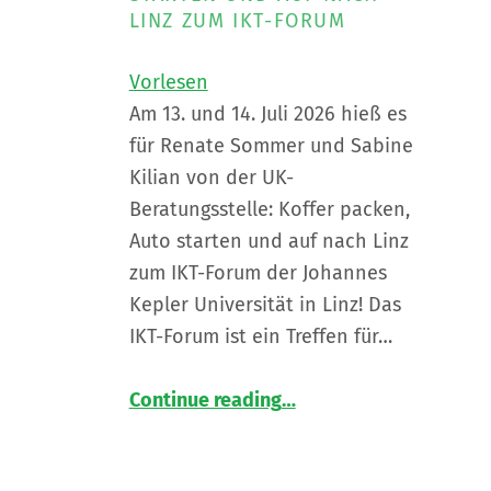
Wochenstunden.
LINZ ZUM IKT-FORUM
”
Vorlesen
Am 13. und 14. Juli 2026 hieß es
für Renate Sommer und Sabine
Kilian von der UK-
Beratungsstelle: Koffer packen,
Auto starten und auf nach Linz
zum IKT-Forum der Johannes
Kepler Universität in Linz! Das
IKT-Forum ist ein Treffen für…
“
UK-Beratungsstelle auf Tour in Linz
Continue reading
…
Koffer
packen,
Auto
starten