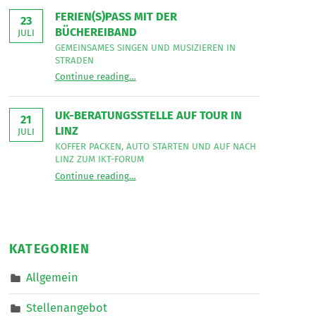
Bereich
Leseecke
”
FERIEN(S)PASS MIT DER
Mobiler
23
Dienste
BÜCHEREIBAND
JULI
eine*n
Freizeitassistent*in
GEMEINSAMES SINGEN UND MUSIZIEREN IN
für
STRADEN
18,5
“
Ferien(s)pass mit der Büchereiband
Wochenstunden.
Continue reading
…
Gemeinsames
”
Singen
und
musizieren
UK-BERATUNGSSTELLE AUF TOUR IN
in
21
Straden
LINZ
JULI
”
KOFFER PACKEN, AUTO STARTEN UND AUF NACH
LINZ ZUM IKT-FORUM
“
UK-Beratungsstelle auf Tour in Linz
Continue reading
…
Koffer
packen,
Auto
starten
und
auf
nach
KATEGORIEN
Linz
zum
IKT-
Allgemein
Forum
”
Stellenangebot