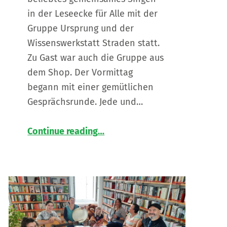
in der Leseecke für Alle mit der
Gruppe Ursprung und der
Wissenswerkstatt Straden statt.
Zu Gast war auch die Gruppe aus
dem Shop. Der Vormittag
begann mit einer gemütlichen
Gesprächsrunde. Jede und…
“
Gemeinsames Singen verbindet
Continue reading
…
Neues
aus
der
Leseecke
”