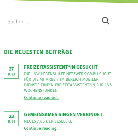
Suche nach:
DIE NEUESTEN BEITRÄGE
FREIZEITASSISTENT*IN GESUCHT
27
DIE LNW LEBENSHILFE NETZWERK GMBH SUCHT
JULI
FÜR DIE MITARBEIT IM BEREICH MOBILER
DIENSTE EINE*N FREIZEITASSISTENT*IN FÜR 18,5
WOCHENSTUNDEN.
“
Freizeitassistent*in gesucht
Continue reading
…
Die
LNW
Lebenshilfe
NetzWerk
GEMEINSAMES SINGEN VERBINDET
GmbH
23
sucht
NEUES AUS DER LESEECKE
JULI
für
“
Gemeinsames Singen verbindet
die
Continue reading
…
Neues
Mitarbeit
aus
im
der