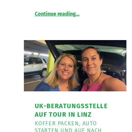
“
Freizeitassistent*in gesucht
Continue reading
…
Die
LNW
Lebenshilfe
NetzWerk
GmbH
sucht
für
die
Mitarbeit
im
Bereich
Mobiler
Dienste
UK-BERATUNGSSTELLE
eine*n
Freizeitassistent*in
AUF TOUR IN LINZ
für
KOFFER PACKEN, AUTO
18,5
STARTEN UND AUF NACH