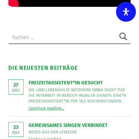
Skip back to main navigation
Suchen nach:
DIE NEUESTEN BEITRÄGE
FREIZEITASSISTENT*IN GESUCHT
27
DIE LNW LEBENSHILFE NETZWERK GMBH SUCHT FÜR
JULI
DIE MITARBEIT IM BEREICH MOBILER DIENSTE EINE*N
FREIZEITASSISTENT*IN FÜR 18,5 WOCHENSTUNDEN.
“
Freizeitassistent*in gesucht
Continue reading
…
Die
LNW
Lebenshilfe
NetzWerk
GEMEINSAMES SINGEN VERBINDET
GmbH
23
sucht
NEUES AUS DER LESEECKE
JULI
für
“
Gemeinsames Singen verbindet
die