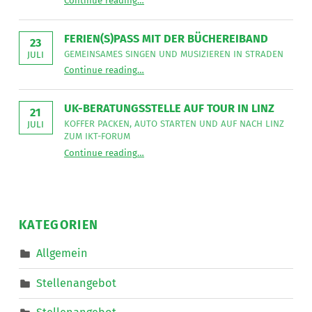
Continue reading
…
Neues
Mitarbeit
aus
im
der
Bereich
Leseecke
”
FERIEN(S)PASS MIT DER BÜCHEREIBAND
Mobiler
23
Dienste
GEMEINSAMES SINGEN UND MUSIZIEREN IN STRADEN
JULI
eine*n
“
Ferien(s)pass mit der Büchereiband
Freizeitassistent*in
Continue reading
…
Gemeinsames
für
Singen
18,5
und
Wochenstunden.
musizieren
”
UK-BERATUNGSSTELLE AUF TOUR IN LINZ
in
21
Straden
KOFFER PACKEN, AUTO STARTEN UND AUF NACH LINZ
JULI
”
ZUM IKT-FORUM
“
UK-Beratungsstelle auf Tour in Linz
Continue reading
…
Koffer
packen,
Auto
starten
und
auf
nach
KATEGORIEN
Linz
zum
IKT-
Allgemein
Forum
”
Stellenangebot