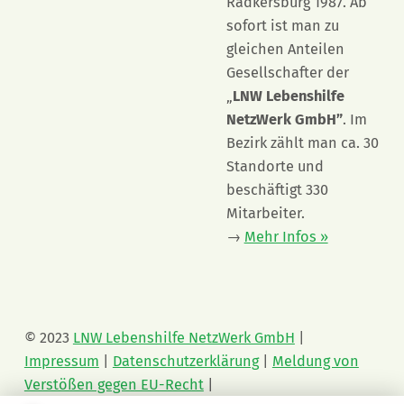
Radkersburg 1987. Ab
sofort ist man zu
gleichen Anteilen
Gesellschafter der
„
LNW Lebenshilfe
NetzWerk GmbH”
. Im
Bezirk zählt man ca. 30
Standorte und
beschäftigt 330
Mitarbeiter.
→
Mehr Infos »
© 2023
LNW Lebenshilfe NetzWerk GmbH
|
Impressum
|
Datenschutzerklärung
|
Meldung von
Verstößen gegen EU-Recht
|