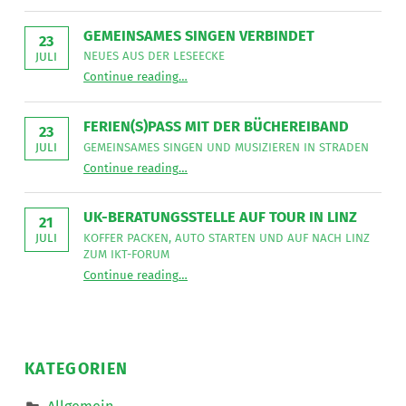
Lebenshilfe
NetzWerk
GEMEINSAMES SINGEN VERBINDET
GmbH
23
sucht
NEUES AUS DER LESEECKE
JULI
für
“
Gemeinsames Singen verbindet
die
Continue reading
…
Neues
Mitarbeit
aus
im
der
Bereich
Leseecke
”
FERIEN(S)PASS MIT DER BÜCHEREIBAND
Mobiler
23
Dienste
GEMEINSAMES SINGEN UND MUSIZIEREN IN STRADEN
JULI
eine*n
“
Ferien(s)pass mit der Büchereiband
Freizeitassistent*in
Continue reading
…
Gemeinsames
für
Singen
18,5
und
Wochenstunden.
musizieren
”
UK-BERATUNGSSTELLE AUF TOUR IN LINZ
in
21
Straden
KOFFER PACKEN, AUTO STARTEN UND AUF NACH LINZ
JULI
”
ZUM IKT-FORUM
“
UK-Beratungsstelle auf Tour in Linz
Continue reading
…
Koffer
packen,
Auto
starten
und
auf
nach
KATEGORIEN
Linz
zum
IKT-
Allgemein
Forum