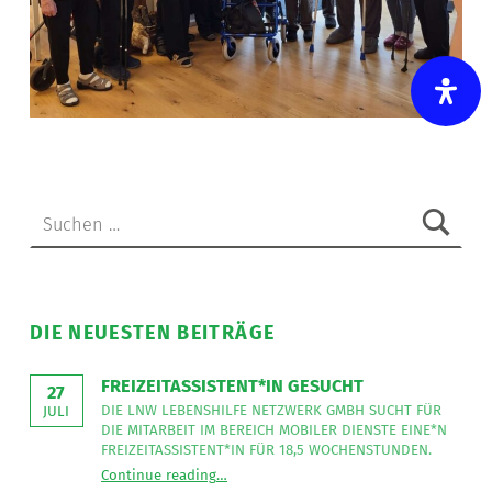
Skip back to main navigation
Suchen nach:
DIE NEUESTEN BEITRÄGE
FREIZEITASSISTENT*IN GESUCHT
27
DIE LNW LEBENSHILFE NETZWERK GMBH SUCHT FÜR
JULI
DIE MITARBEIT IM BEREICH MOBILER DIENSTE EINE*N
FREIZEITASSISTENT*IN FÜR 18,5 WOCHENSTUNDEN.
“
Freizeitassistent*in gesucht
Continue reading
…
Die
LNW