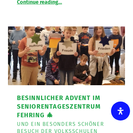
Continue reading
…
Aktiv
bleiben
in
der
Tagesbetreuung
”
BESINNLICHER ADVENT IM
SENIORENTAGESZENTRUM
FEHRING 🎄
UND EIN BESONDERS SCHÖNER
BESUCH DER VOLKSSCHULEN