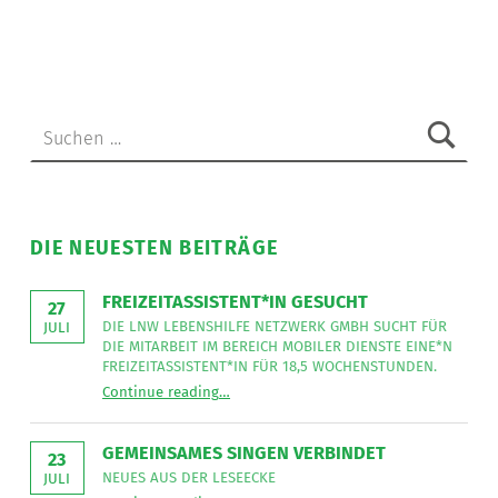
schöner
Besuch
der
Volksschulen
Suche nach:
Fehring
und
Hohenbrugg
”
DIE NEUESTEN BEITRÄGE
FREIZEITASSISTENT*IN GESUCHT
27
DIE LNW LEBENSHILFE NETZWERK GMBH SUCHT FÜR
JULI
DIE MITARBEIT IM BEREICH MOBILER DIENSTE EINE*N
FREIZEITASSISTENT*IN FÜR 18,5 WOCHENSTUNDEN.
“
Freizeitassistent*in gesucht
Continue reading
…
Die
LNW
Lebenshilfe
NetzWerk
GEMEINSAMES SINGEN VERBINDET
GmbH
23
sucht
NEUES AUS DER LESEECKE
JULI
für
“
Gemeinsames Singen verbindet