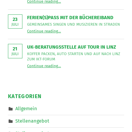
die
Continue reading
…
Neues
Mitarbeit
aus
im
der
Bereich
Leseecke
”
FERIEN(S)PASS MIT DER BÜCHEREIBAND
Mobiler
23
Dienste
GEMEINSAMES SINGEN UND MUSIZIEREN IN STRADEN
JULI
eine*n
“
Ferien(s)pass mit der Büchereiband
Freizeitassistent*in
Continue reading
…
Gemeinsames
für
Singen
18,5
und
Wochenstunden.
musizieren
”
UK-BERATUNGSSTELLE AUF TOUR IN LINZ
in
21
Straden
KOFFER PACKEN, AUTO STARTEN UND AUF NACH LINZ
JULI
”
ZUM IKT-FORUM
“
UK-Beratungsstelle auf Tour in Linz
Continue reading
…
Koffer
packen,
Auto
starten
und
auf
nach
KATEGORIEN
Linz
zum
IKT-
Allgemein
Forum
”
Stellenangebot