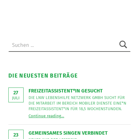
Lebenshilfe
NetzWerk
GmbH
sucht
eine
Suchen nach:
DGKP
im
Ausmaß
von
37
DIE NEUESTEN BEITRÄGE
Wochenstunden.
”
FREIZEITASSISTENT*IN GESUCHT
27
DIE LNW LEBENSHILFE NETZWERK GMBH SUCHT FÜR
JULI
DIE MITARBEIT IM BEREICH MOBILER DIENSTE EINE*N
FREIZEITASSISTENT*IN FÜR 18,5 WOCHENSTUNDEN.
“
Freizeitassistent*in gesucht
Continue reading
…
Die
LNW
Lebenshilfe
NetzWerk
GEMEINSAMES SINGEN VERBINDET
GmbH
23
sucht