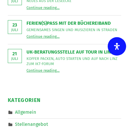
NEUES AUS DER LESEECKE
JULI
für
“
Gemeinsames Singen verbindet
die
Continue reading
…
Neues
Mitarbeit
aus
im
der
Bereich
Leseecke
”
FERIEN(S)PASS MIT DER BÜCHEREIBAND
Mobiler
23
Dienste
GEMEINSAMES SINGEN UND MUSIZIEREN IN STRADEN
JULI
eine*n
“
Ferien(s)pass mit der Büchereiband
Freizeitassistent*in
Continue reading
…
Gemeinsames
für
Singen
18,5
und
Wochenstunden.
musizieren
”
UK-BERATUNGSSTELLE AUF TOUR IN LINZ
in
21
Straden
KOFFER PACKEN, AUTO STARTEN UND AUF NACH LINZ
JULI
”
ZUM IKT-FORUM
“
UK-Beratungsstelle auf Tour in Linz
Continue reading
…
Koffer
packen,
Auto
starten
und
auf
nach
KATEGORIEN
Linz
zum
IKT-
Allgemein
Forum
”
Stellenangebot