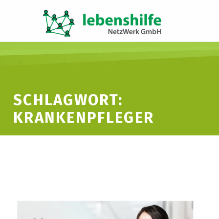
LNW LEBENSHILFE NETZWERK GMBH
JA ZUR INKLUSION
SCHLAGWORT:
KRANKENPFLEGER