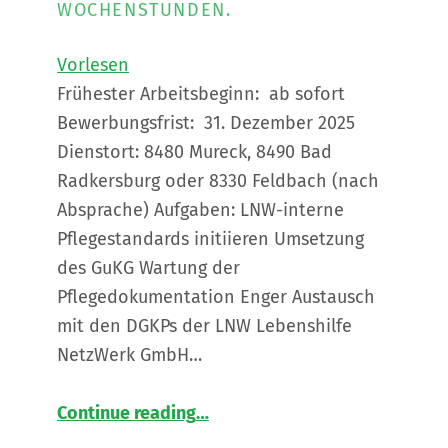
OCHENSTUNDEN.
Vorlesen
Frühester Arbeitsbeginn: ab sofort
Bewerbungsfrist: 31. Dezember 2025
Dienstort: 8480 Mureck, 8490 Bad
Radkersburg oder 8330 Feldbach (nach
Absprache) Aufgaben: LNW-interne
Pflegestandards initiieren Umsetzung
des GuKG Wartung der
Pflegedokumentation Enger Austausch
mit den DGKPs der LNW Lebenshilfe
NetzWerk GmbH…
“
Dipl. Gesundheits- und Krankenpfleger*in (DGKP) gesucht
Continue reading
…
Die
LNW