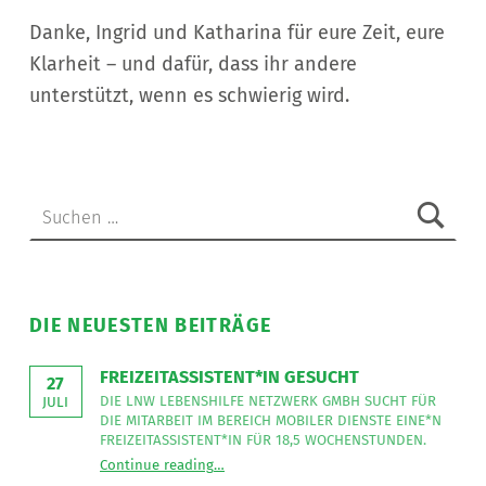
Danke, Ingrid und Katharina für eure Zeit, eure
Klarheit – und dafür, dass ihr andere
unterstützt, wenn es schwierig wird.
Skip back to main navigation
Suchen nach:
DIE NEUESTEN BEITRÄGE
FREIZEITASSISTENT*IN GESUCHT
27
DIE LNW LEBENSHILFE NETZWERK GMBH SUCHT FÜR
JULI
DIE MITARBEIT IM BEREICH MOBILER DIENSTE EINE*N
FREIZEITASSISTENT*IN FÜR 18,5 WOCHENSTUNDEN.
“
Freizeitassistent*in gesucht
Continue reading
…
Die
LNW