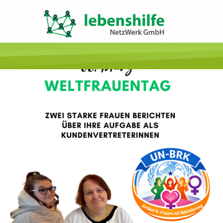
LNW LEBENSHILFE NETZWERK GMBH
JA ZUR INKLUSION