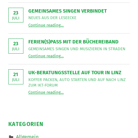
Lebenshilfe
NetzWerk
GEMEINSAMES SINGEN VERBINDET
GmbH
23
sucht
NEUES AUS DER LESEECKE
JULI
für
“
Gemeinsames Singen verbindet
die
Continue reading
…
Neues
Mitarbeit
aus
im
der
Bereich
Leseecke
”
FERIEN(S)PASS MIT DER BÜCHEREIBAND
Mobiler
23
Dienste
GEMEINSAMES SINGEN UND MUSIZIEREN IN STRADEN
JULI
eine*n
“
Ferien(s)pass mit der Büchereiband
Freizeitassistent*in
Continue reading
…
Gemeinsames
für
Singen
18,5
und
Wochenstunden.
musizieren
”
UK-BERATUNGSSTELLE AUF TOUR IN LINZ
in
21
Straden
KOFFER PACKEN, AUTO STARTEN UND AUF NACH LINZ
JULI
”
ZUM IKT-FORUM
“
UK-Beratungsstelle auf Tour in Linz
Continue reading
…
Koffer
packen,
Auto
starten
und
auf
nach
KATEGORIEN
Linz
zum
IKT-
Allgemein
Forum