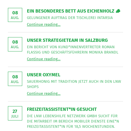
EIN BESONDERES BETT AUS EICHENHOLZ 🪵
08
GELUNGENER AUFTRAG DER TISCHLEREI INTARSIA
AUG.
“
Ein besonderes Bett aus Eichenholz 🪵
Continue reading
…
Gelungener
Auftrag
der
Tischlerei
UNSER STRATEGIETEAM IN SALZBURG
08
Intarsia
”
EIN BERICHT VON KUND*INNENVERTRETER ROMAN
AUG.
FLASSIG UND GESCHÄFTSFÜHRERIN MONIKA BRANDL
“
Unser Strategieteam in Salzburg
Continue reading
…
Ein
Bericht
von
Kund*innenvertreter
UNSER OXYMEL
Roman
08
Flassig
SAUERHONIG MIT TRADITION JETZT AUCH IN DEN LNW
AUG.
und
SHOPS
Geschäftsführerin
“
Unser Oxymel
Monika
Continue reading
…
Sauerhonig
Brandl
mit
”
Tradition
jetzt
FREIZEITASSISTENT*IN GESUCHT
auch
27
in
DIE LNW LEBENSHILFE NETZWERK GMBH SUCHT FÜR
JULI
den
DIE MITARBEIT IM BEREICH MOBILER DIENSTE EINE*N
LNW
Shops
FREIZEITASSISTENT*IN FÜR 18,5 WOCHENSTUNDEN.
”
“
Freizeitassistent*in gesucht