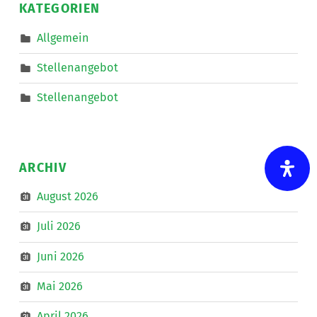
die
KATEGORIEN
Mitarbeit
im
Bereich
Allgemein
Mobiler
Dienste
eine*n
Stellenangebot
Freizeitassistent*in
für
18,5
Stellenangebot
Wochenstunden.
”
ARCHIV
August 2026
Juli 2026
Juni 2026
Mai 2026
April 2026