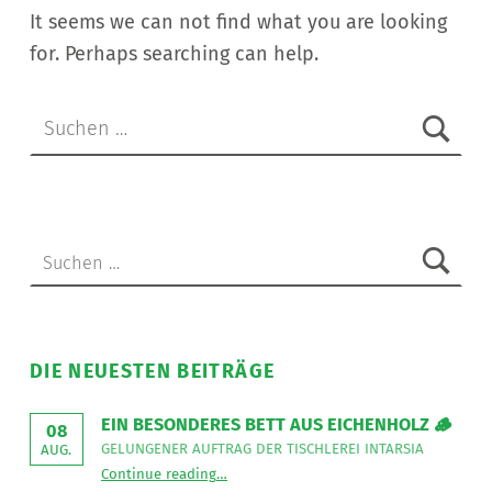
It seems we can not find what you are looking
for. Perhaps searching can help.
Suchen nach:
Suchen nach:
DIE NEUESTEN BEITRÄGE
EIN BESONDERES BETT AUS EICHENHOLZ 🪵
08
GELUNGENER AUFTRAG DER TISCHLEREI INTARSIA
AUG.
“
Ein besonderes Bett aus Eichenholz 🪵
Continue reading
…
Gelungener