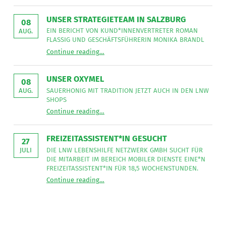
Auftrag
der
Tischlerei
UNSER STRATEGIETEAM IN SALZBURG
08
Intarsia
”
EIN BERICHT VON KUND*INNENVERTRETER ROMAN
AUG.
FLASSIG UND GESCHÄFTSFÜHRERIN MONIKA BRANDL
“
Unser Strategieteam in Salzburg
Continue reading
…
Ein
Bericht
von
Kund*innenvertreter
UNSER OXYMEL
Roman
08
Flassig
SAUERHONIG MIT TRADITION JETZT AUCH IN DEN LNW
AUG.
und
SHOPS
Geschäftsführerin
“
Unser Oxymel
Monika
Continue reading
…
Sauerhonig
Brandl
mit
”
Tradition
jetzt
FREIZEITASSISTENT*IN GESUCHT
auch
27
in
DIE LNW LEBENSHILFE NETZWERK GMBH SUCHT FÜR
JULI
den
DIE MITARBEIT IM BEREICH MOBILER DIENSTE EINE*N
LNW
Shops
FREIZEITASSISTENT*IN FÜR 18,5 WOCHENSTUNDEN.
”
“
Freizeitassistent*in gesucht
Continue reading
…
Die
LNW
Lebenshilfe
NetzWerk
GmbH
sucht
für