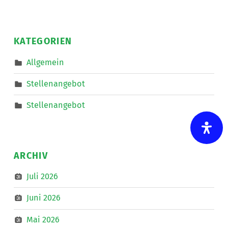
Auto
starten
und
auf
nach
KATEGORIEN
Linz
zum
IKT-
Allgemein
Forum
”
Stellenangebot
Stellenangebot
ARCHIV
Juli 2026
Juni 2026
Mai 2026