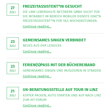
FREIZEITASSISTENT*IN GESUCHT
27
DIE LNW LEBENSHILFE NETZWERK GMBH SUCHT FÜR
JULI
DIE MITARBEIT IM BEREICH MOBILER DIENSTE EINE*N
FREIZEITASSISTENT*IN FÜR 18,5 WOCHENSTUNDEN.
“
Freizeitassistent*in gesucht
Continue reading
…
Die
LNW
Lebenshilfe
NetzWerk
GEMEINSAMES SINGEN VERBINDET
GmbH
23
sucht
NEUES AUS DER LESEECKE
JULI
für
“
Gemeinsames Singen verbindet
die
Continue reading
…
Neues
Mitarbeit
aus
im
der
Bereich
Leseecke
”
FERIEN(S)PASS MIT DER BÜCHEREIBAND
Mobiler
23
Dienste
GEMEINSAMES SINGEN UND MUSIZIEREN IN STRADEN
JULI
eine*n
“
Ferien(s)pass mit der Büchereiband
Freizeitassistent*in
Continue reading
…
Gemeinsames
für
Singen
18,5
und
Wochenstunden.
musizieren
”
UK-BERATUNGSSTELLE AUF TOUR IN LINZ
in
21
Straden
KOFFER PACKEN, AUTO STARTEN UND AUF NACH LINZ
JULI
”
ZUM IKT-FORUM
“
UK-Beratungsstelle auf Tour in Linz
Continue reading
…
Koffer
packen,