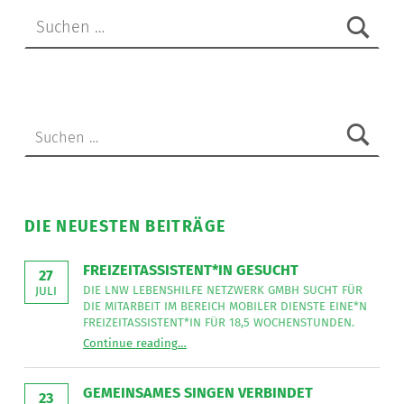
Suchen nach:
Suchen nach:
DIE NEUESTEN BEITRÄGE
FREIZEITASSISTENT*IN GESUCHT
27
DIE LNW LEBENSHILFE NETZWERK GMBH SUCHT FÜR
JULI
DIE MITARBEIT IM BEREICH MOBILER DIENSTE EINE*N
FREIZEITASSISTENT*IN FÜR 18,5 WOCHENSTUNDEN.
“
Freizeitassistent*in gesucht
Continue reading
…
Die
LNW
Lebenshilfe
NetzWerk
GEMEINSAMES SINGEN VERBINDET
GmbH
23