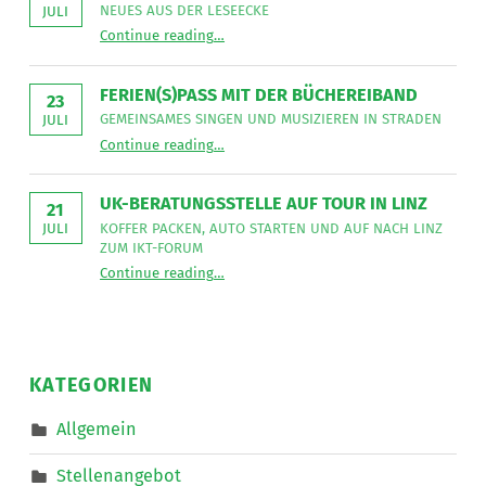
sucht
NEUES AUS DER LESEECKE
JULI
für
“
Gemeinsames Singen verbindet
die
Continue reading
…
Neues
Mitarbeit
aus
im
der
Bereich
Leseecke
”
FERIEN(S)PASS MIT DER BÜCHEREIBAND
Mobiler
23
Dienste
GEMEINSAMES SINGEN UND MUSIZIEREN IN STRADEN
JULI
eine*n
“
Ferien(s)pass mit der Büchereiband
Freizeitassistent*in
Continue reading
…
Gemeinsames
für
Singen
18,5
und
Wochenstunden.
musizieren
”
UK-BERATUNGSSTELLE AUF TOUR IN LINZ
in
21
Straden
KOFFER PACKEN, AUTO STARTEN UND AUF NACH LINZ
JULI
”
ZUM IKT-FORUM
“
UK-Beratungsstelle auf Tour in Linz
Continue reading
…
Koffer
packen,
Auto
starten
und
auf
nach
KATEGORIEN
Linz
zum
IKT-
Allgemein
Forum
”
Stellenangebot