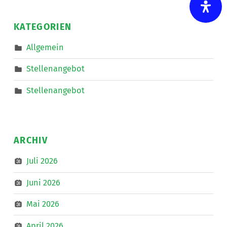
und
auf
nach
KATEGORIEN
Linz
zum
IKT-
Allgemein
Forum
”
Stellenangebot
Stellenangebot
ARCHIV
Juli 2026
Juni 2026
Mai 2026
April 2026