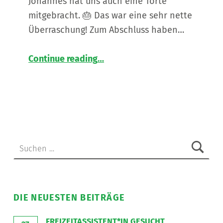
Johannes hat uns auch eine Torte
mitgebracht. 🎂 Das war eine sehr nette
Überraschung! Zum Abschluss haben…
“
Time to say Goodbye 👋🏻
Continue reading
…
DANKE
an
unseren
Zivildiener
Johannes!
”
Suche nach:
DIE NEUESTEN BEITRÄGE
FREIZEITASSISTENT*IN GESUCHT