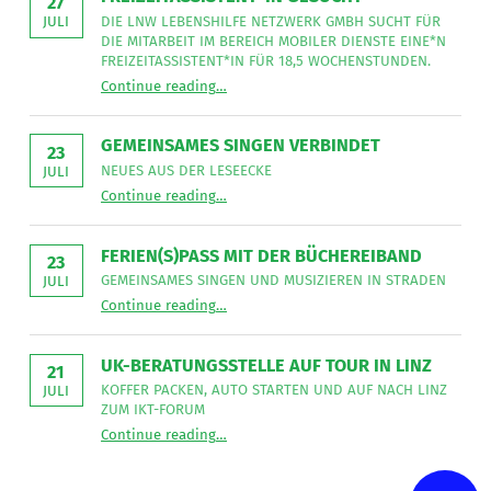
27
DIE LNW LEBENSHILFE NETZWERK GMBH SUCHT FÜR
JULI
DIE MITARBEIT IM BEREICH MOBILER DIENSTE EINE*N
FREIZEITASSISTENT*IN FÜR 18,5 WOCHENSTUNDEN.
“
Freizeitassistent*in gesucht
Continue reading
…
Die
LNW
Lebenshilfe
NetzWerk
GEMEINSAMES SINGEN VERBINDET
GmbH
23
sucht
NEUES AUS DER LESEECKE
JULI
für
“
Gemeinsames Singen verbindet
die
Continue reading
…
Neues
Mitarbeit
aus
im
der
Bereich
Leseecke
”
FERIEN(S)PASS MIT DER BÜCHEREIBAND
Mobiler
23
Dienste
GEMEINSAMES SINGEN UND MUSIZIEREN IN STRADEN
JULI
eine*n
“
Ferien(s)pass mit der Büchereiband
Freizeitassistent*in
Continue reading
…
Gemeinsames
für
Singen
18,5
und
Wochenstunden.
musizieren
”
UK-BERATUNGSSTELLE AUF TOUR IN LINZ
in
21
Straden
KOFFER PACKEN, AUTO STARTEN UND AUF NACH LINZ
JULI
”
ZUM IKT-FORUM
“
UK-Beratungsstelle auf Tour in Linz
Continue reading
…
Koffer
packen,
Auto
starten