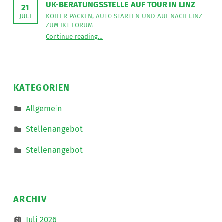
UK-BERATUNGSSTELLE AUF TOUR IN LINZ
in
21
Straden
KOFFER PACKEN, AUTO STARTEN UND AUF NACH LINZ
JULI
”
ZUM IKT-FORUM
“
UK-Beratungsstelle auf Tour in Linz
Continue reading
…
Koffer
packen,
Auto
starten
und
auf
nach
KATEGORIEN
Linz
zum
IKT-
Allgemein
Forum
”
Stellenangebot
Stellenangebot
ARCHIV
Juli 2026