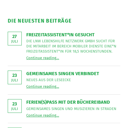
DIE NEUESTEN BEITRÄGE
FREIZEITASSISTENT*IN GESUCHT
27
DIE LNW LEBENSHILFE NETZWERK GMBH SUCHT FÜR
JULI
DIE MITARBEIT IM BEREICH MOBILER DIENSTE EINE*N
FREIZEITASSISTENT*IN FÜR 18,5 WOCHENSTUNDEN.
“
Freizeitassistent*in gesucht
Continue reading
…
Die
LNW
Lebenshilfe
NetzWerk
GEMEINSAMES SINGEN VERBINDET
GmbH
23
sucht
NEUES AUS DER LESEECKE
JULI
für
“
Gemeinsames Singen verbindet
die
Continue reading
…
Neues
Mitarbeit
aus
im
der
Bereich
Leseecke
”
FERIEN(S)PASS MIT DER BÜCHEREIBAND
Mobiler
23
Dienste
GEMEINSAMES SINGEN UND MUSIZIEREN IN STRADEN
JULI
eine*n
“
Ferien(s)pass mit der Büchereiband
Freizeitassistent*in
Continue reading
…
Gemeinsames
für
Singen
18,5
und
Wochenstunden.
musizieren
”