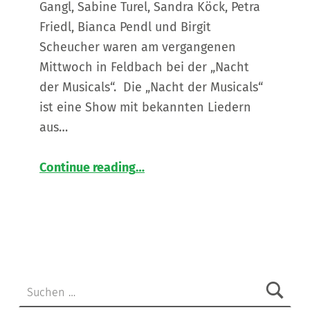
Gangl, Sabine Turel, Sandra Köck, Petra
Friedl, Bianca Pendl und Birgit
Scheucher waren am vergangenen
Mittwoch in Feldbach bei der „Nacht
der Musicals“. Die „Nacht der Musicals“
ist eine Show mit bekannten Liedern
aus…
“
Der Wohnverbund Hauptplatz bei der „Nacht der Musicals“
Continue reading
…
Ein
Ausflug,
der
noch
lange
in
Erinnerung
Suchen nach:
bleibt
”