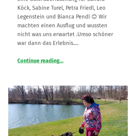
Köck, Sabine Turel, Petra Friedl, Leo
Legenstein und Bianca Pendl 😊 Wir
machten einen Ausflug und wussten
nicht was uns erwartet .Umso schöner
war dann das Erlebnis.…
“
Unterwegs mit flauschiger Begleitung 🦙
Continue reading
…
Eine
österliche
Überraschung
für
den
Wohnverbund
Hauptplatz
”