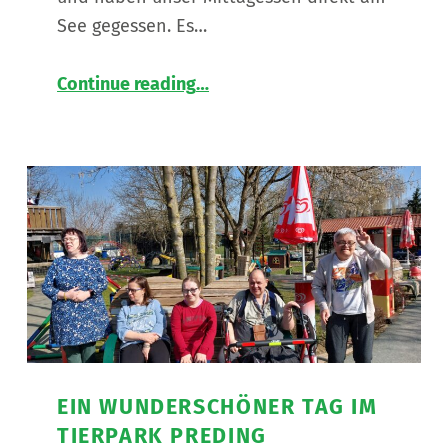
See gegessen. Es…
“
Der Wohnverbund Hauptplatz in tierischer Begleitung
Continue reading
…
Ein
herrlicher
Tag
am
Liebmannsee
”
EIN WUNDERSCHÖNER TAG IM
TIERPARK PREDING