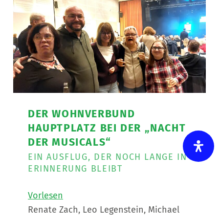
Tour
”
DER WOHNVERBUND
HAUPTPLATZ BEI DER „NACHT
DER MUSICALS“
EIN AUSFLUG, DER NOCH LANGE IN
ERINNERUNG BLEIBT
Vorlesen
Renate Zach, Leo Legenstein, Michael