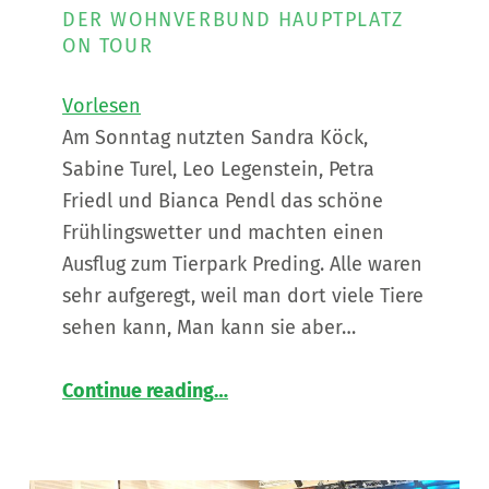
DER WOHNVERBUND HAUPTPLATZ
ON TOUR
Vorlesen
Am Sonntag nutzten Sandra Köck,
Sabine Turel, Leo Legenstein, Petra
Friedl und Bianca Pendl das schöne
Frühlingswetter und machten einen
Ausflug zum Tierpark Preding. Alle waren
sehr aufgeregt, weil man dort viele Tiere
sehen kann, Man kann sie aber…
“
Ein wunderschöner Tag im Tierpark Preding
Continue reading
…
Der
Wohnverbund
Hauptplatz
on