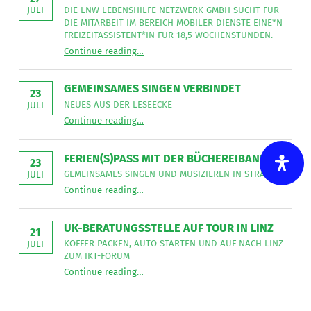
sucht
DIE LNW LEBENSHILFE NETZWERK GMBH SUCHT FÜR
JULI
DIE MITARBEIT IM BEREICH MOBILER DIENSTE EINE*N
die
FREIZEITASSISTENT*IN FÜR 18,5 WOCHENSTUNDEN.
LNW
“
Freizeitassistent*in gesucht
Continue reading
…
Die
Lebenshilfe
LNW
Lebenshilfe
NetzWerk
NetzWerk
GEMEINSAMES SINGEN VERBINDET
GmbH
GmbH
23
sucht
NEUES AUS DER LESEECKE
JULI
Verstärkung.
für
“
Gemeinsames Singen verbindet
die
Continue reading
…
Neues
Du
Mitarbeit
aus
im
bist
der
Bereich
Leseecke
”
(Dipl.)
FERIEN(S)PASS MIT DER BÜCHEREIBAND
Mobiler
23
Dienste
Fachsozialbetreuer*in
GEMEINSAMES SINGEN UND MUSIZIEREN IN STRADEN
JULI
eine*n
“
Ferien(s)pass mit der Büchereiband
Freizeitassistent*in
oder
Continue reading
…
Gemeinsames
für
Singen
Pflegeassistent*in?
18,5
und
Wochenstunden.
musizieren
”
Dann
UK-BERATUNGSSTELLE AUF TOUR IN LINZ
in
21
gestalte
Straden
KOFFER PACKEN, AUTO STARTEN UND AUF NACH LINZ
JULI
”
ZUM IKT-FORUM
unseren
“
UK-Beratungsstelle auf Tour in Linz
Continue reading
…
selbstorganisierten
Koffer
packen,
Alltag
Auto
starten
mit