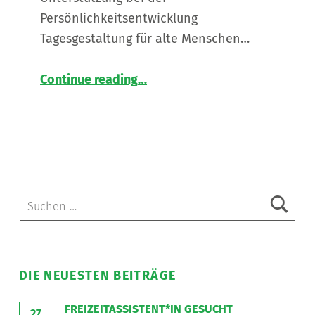
Persönlichkeitsentwicklung
Tagesgestaltung für alte Menschen…
“
Assistent*in für unser neues Wohnhaus in St. Peter am Ottersbach gesucht
Continue reading
…
Werde
Teil
unseres
agilen
Teams!
Für
unseren
Suche nach:
neuen
Standort
in
St.
Peter
DIE NEUESTEN BEITRÄGE
am
Ottersbach
FREIZEITASSISTENT*IN GESUCHT
27