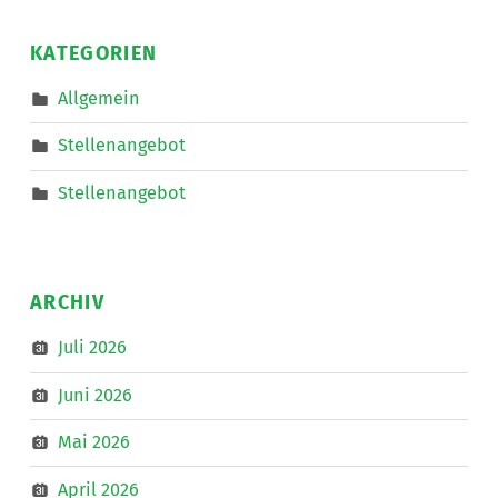
und
20
auf
nach
bis
KATEGORIEN
Linz
zum
30
IKT-
Allgemein
Forum
Wochenstunden
”
aktiv
Stellenangebot
mit.
”
Stellenangebot
ARCHIV
Juli 2026
Juni 2026
Mai 2026
April 2026