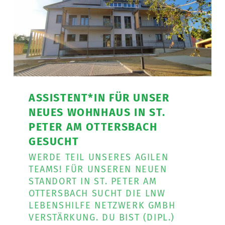
ASSISTENT*IN FÜR UNSER
NEUES WOHNHAUS IN ST.
PETER AM OTTERSBACH
GESUCHT
WERDE TEIL UNSERES AGILEN
TEAMS! FÜR UNSEREN NEUEN
STANDORT IN ST. PETER AM
OTTERSBACH SUCHT DIE LNW
LEBENSHILFE NETZWERK GMBH
VERSTÄRKUNG. DU BIST (DIPL.)