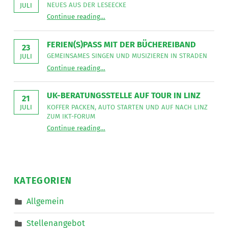
sucht
NEUES AUS DER LESEECKE
JULI
für
“
Gemeinsames Singen verbindet
die
Continue reading
…
Neues
Mitarbeit
aus
im
der
Bereich
Leseecke
”
FERIEN(S)PASS MIT DER BÜCHEREIBAND
Mobiler
23
Dienste
GEMEINSAMES SINGEN UND MUSIZIEREN IN STRADEN
JULI
eine*n
“
Ferien(s)pass mit der Büchereiband
Freizeitassistent*in
Continue reading
…
Gemeinsames
für
Singen
18,5
und
Wochenstunden.
musizieren
”
UK-BERATUNGSSTELLE AUF TOUR IN LINZ
in
21
Straden
KOFFER PACKEN, AUTO STARTEN UND AUF NACH LINZ
JULI
”
ZUM IKT-FORUM
“
UK-Beratungsstelle auf Tour in Linz
Continue reading
…
Koffer
packen,
Auto
starten
und
auf
nach
KATEGORIEN
Linz
zum
IKT-
Allgemein
Forum
”
Stellenangebot