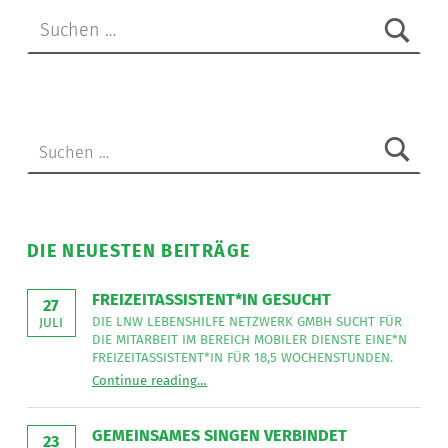
Suchen nach:
Suchen nach:
DIE NEUESTEN BEITRÄGE
FREIZEITASSISTENT*IN GESUCHT
27
DIE LNW LEBENSHILFE NETZWERK GMBH SUCHT FÜR
JULI
DIE MITARBEIT IM BEREICH MOBILER DIENSTE EINE*N
FREIZEITASSISTENT*IN FÜR 18,5 WOCHENSTUNDEN.
“
Freizeitassistent*in gesucht
Continue reading
…
Die
LNW
Lebenshilfe
NetzWerk
GEMEINSAMES SINGEN VERBINDET
GmbH
23