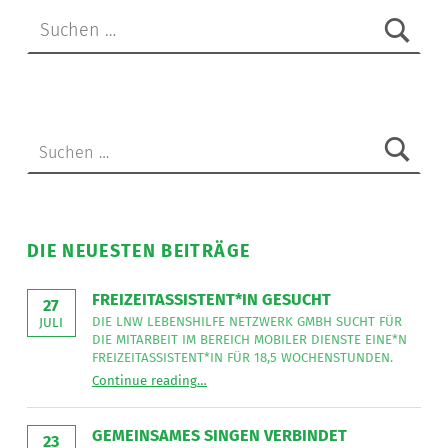
Suchen nach:
Suchen nach:
DIE NEUESTEN BEITRÄGE
FREIZEITASSISTENT*IN GESUCHT
27
DIE LNW LEBENSHILFE NETZWERK GMBH SUCHT FÜR
JULI
DIE MITARBEIT IM BEREICH MOBILER DIENSTE EINE*N
FREIZEITASSISTENT*IN FÜR 18,5 WOCHENSTUNDEN.
“
Freizeitassistent*in gesucht
Continue reading
…
Die
LNW
Lebenshilfe
NetzWerk
GEMEINSAMES SINGEN VERBINDET
GmbH
23