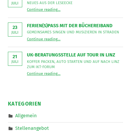
sucht
NEUES AUS DER LESEECKE
JULI
für
“
Gemeinsames Singen verbindet
die
Continue reading
…
Neues
Mitarbeit
aus
im
der
Bereich
Leseecke
”
FERIEN(S)PASS MIT DER BÜCHEREIBAND
Mobiler
23
Dienste
GEMEINSAMES SINGEN UND MUSIZIEREN IN STRADEN
JULI
eine*n
“
Ferien(s)pass mit der Büchereiband
Freizeitassistent*in
Continue reading
…
Gemeinsames
für
Singen
18,5
und
Wochenstunden.
musizieren
”
UK-BERATUNGSSTELLE AUF TOUR IN LINZ
in
21
Straden
KOFFER PACKEN, AUTO STARTEN UND AUF NACH LINZ
JULI
”
ZUM IKT-FORUM
“
UK-Beratungsstelle auf Tour in Linz
Continue reading
…
Koffer
packen,
Auto
starten
und
auf
nach
KATEGORIEN
Linz
zum
IKT-
Allgemein
Forum
”
Stellenangebot