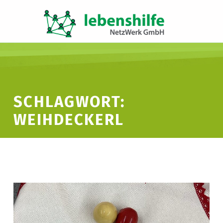
LNW LEBENSHILFE NETZWERK GMBH
JA ZUR INKLUSION
SCHLAGWORT:
WEIHDECKERL