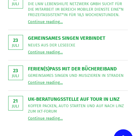
DIE LNW LEBENSHILFE NETZWERK GMBH SUCHT FÜR
JULI
DIE MITARBEIT IM BEREICH MOBILER DIENSTE EINE*N
FREIZEITASSISTENT*IN FÜR 18,5 WOCHENSTUNDEN.
“
Freizeitassistent*in gesucht
Continue reading
…
Die
LNW
Lebenshilfe
NetzWerk
GEMEINSAMES SINGEN VERBINDET
GmbH
23
sucht
NEUES AUS DER LESEECKE
JULI
für
“
Gemeinsames Singen verbindet
die
Continue reading
…
Neues
Mitarbeit
aus
im
der
Bereich
Leseecke
”
FERIEN(S)PASS MIT DER BÜCHEREIBAND
Mobiler
23
Dienste
GEMEINSAMES SINGEN UND MUSIZIEREN IN STRADEN
JULI
eine*n
“
Ferien(s)pass mit der Büchereiband
Freizeitassistent*in
Continue reading
…
Gemeinsames
für
Singen
18,5
und
Wochenstunden.
musizieren
”
UK-BERATUNGSSTELLE AUF TOUR IN LINZ
in
21
Straden
KOFFER PACKEN, AUTO STARTEN UND AUF NACH LINZ
JULI
”
ZUM IKT-FORUM
“
UK-Beratungsstelle auf Tour in Linz
Continue reading
…
Koffer
packen,
Auto
starten