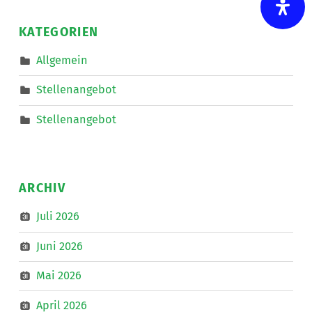
und
auf
nach
KATEGORIEN
Linz
zum
IKT-
Allgemein
Forum
”
Stellenangebot
Stellenangebot
ARCHIV
Juli 2026
Juni 2026
Mai 2026
April 2026