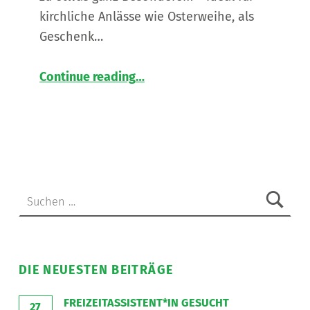
kirchliche Anlässe wie Osterweihe, als
Geschenk…
“
Weihdeckerl 💒
Continue reading
…
Ab
jetzt
im
Shop
Feldbach
erhältlich!
💒
”
Suchen nach:
DIE NEUESTEN BEITRÄGE
FREIZEITASSISTENT*IN GESUCHT
27