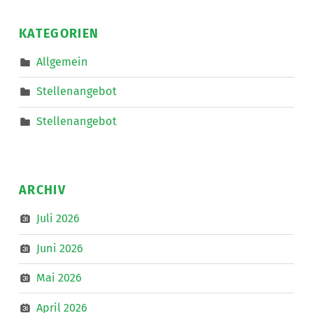
und
20
auf
nach
bis
KATEGORIEN
Linz
zum
30
IKT-
Allgemein
Forum
Wochenstunden
”
aktiv
Stellenangebot
mit.
”
Stellenangebot
ARCHIV
Juli 2026
Juni 2026
Mai 2026
April 2026