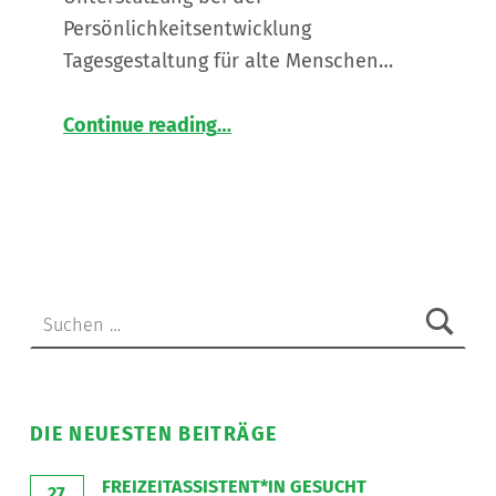
Persönlichkeitsentwicklung
Tagesgestaltung für alte Menschen…
“
Assistent*in für unser neues Wohnhaus in St. Peter am Ottersbach gesucht
Continue reading
…
Werde
Teil
unseres
agilen
Teams!
Für
unseren
Suchen nach:
neuen
Standort
in
St.
Peter
DIE NEUESTEN BEITRÄGE
am
Ottersbach
FREIZEITASSISTENT*IN GESUCHT
27