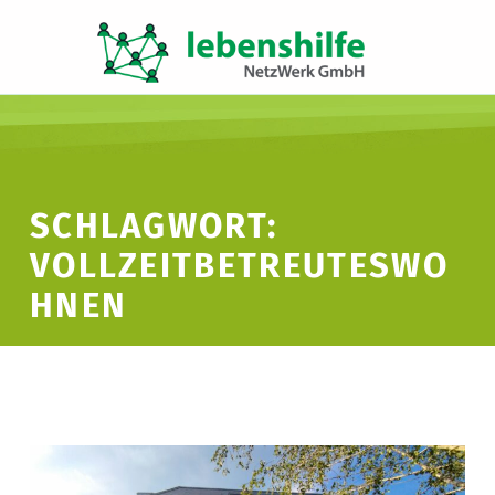
LNW LEBENSHILFE NETZWERK GMBH
JA ZUR INKLUSION
SCHLAGWORT:
VOLLZEITBETREUTESWO
HNEN