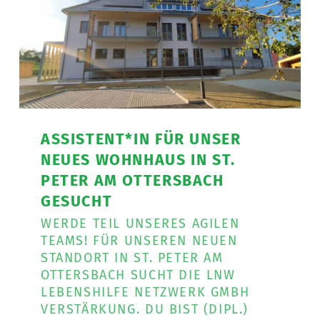
ASSISTENT*IN FÜR UNSER
NEUES WOHNHAUS IN ST.
PETER AM OTTERSBACH
GESUCHT
WERDE TEIL UNSERES AGILEN
TEAMS! FÜR UNSEREN NEUEN
STANDORT IN ST. PETER AM
OTTERSBACH SUCHT DIE LNW
LEBENSHILFE NETZWERK GMBH
VERSTÄRKUNG. DU BIST (DIPL.)