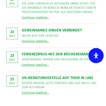
sucht
DIE LNW LEBENSHILFE NETZWERK GMBH SUCHT FÜR
JULI
DIE MITARBEIT IM BEREICH MOBILER DIENSTE EINE*N
die
FREIZEITASSISTENT*IN FÜR 18,5 WOCHENSTUNDEN.
LNW
“
Freizeitassistent*in gesucht
Continue reading
…
Die
Lebenshilfe
LNW
Lebenshilfe
NetzWerk
NetzWerk
GEMEINSAMES SINGEN VERBINDET
GmbH
GmbH
23
sucht
NEUES AUS DER LESEECKE
JULI
Verstärkung.
für
“
Gemeinsames Singen verbindet
die
Continue reading
…
Neues
Du
Mitarbeit
aus
im
bist
der
Bereich
Leseecke
”
(Dipl.)
FERIEN(S)PASS MIT DER BÜCHEREIBAND
Mobiler
23
Dienste
Fachsozialbetreuer*in
GEMEINSAMES SINGEN UND MUSIZIEREN IN STRADEN
JULI
eine*n
“
Ferien(s)pass mit der Büchereiband
Freizeitassistent*in
oder
Continue reading
…
Gemeinsames
für
Singen
Pflegeassistent*in?
18,5
und
Wochenstunden.
musizieren
”
Dann
UK-BERATUNGSSTELLE AUF TOUR IN LINZ
in
21
gestalte
Straden
KOFFER PACKEN, AUTO STARTEN UND AUF NACH LINZ
JULI
”
ZUM IKT-FORUM
unseren
“
UK-Beratungsstelle auf Tour in Linz
Continue reading
…
selbstorganisierten
Koffer
packen,
Alltag
Auto
starten
mit