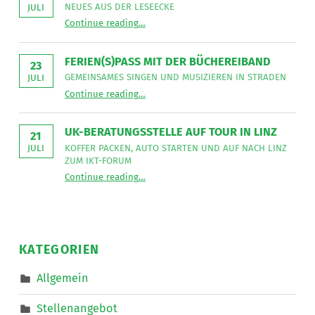
sucht
NEUES AUS DER LESEECKE
JULI
für
“
Gemeinsames Singen verbindet
die
Continue reading
…
Neues
Mitarbeit
aus
im
der
Bereich
Leseecke
”
FERIEN(S)PASS MIT DER BÜCHEREIBAND
Mobiler
23
Dienste
GEMEINSAMES SINGEN UND MUSIZIEREN IN STRADEN
JULI
eine*n
“
Ferien(s)pass mit der Büchereiband
Freizeitassistent*in
Continue reading
…
Gemeinsames
für
Singen
18,5
und
Wochenstunden.
musizieren
”
UK-BERATUNGSSTELLE AUF TOUR IN LINZ
in
21
Straden
KOFFER PACKEN, AUTO STARTEN UND AUF NACH LINZ
JULI
”
ZUM IKT-FORUM
“
UK-Beratungsstelle auf Tour in Linz
Continue reading
…
Koffer
packen,
Auto
starten
und
auf
nach
KATEGORIEN
Linz
zum
IKT-
Allgemein
Forum
”
Stellenangebot