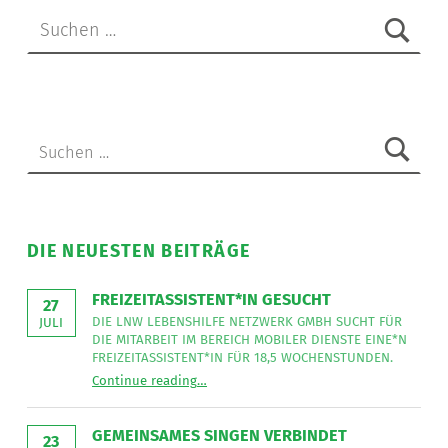
Suche nach:
Suche nach:
DIE NEUESTEN BEITRÄGE
FREIZEITASSISTENT*IN GESUCHT
27
DIE LNW LEBENSHILFE NETZWERK GMBH SUCHT FÜR
JULI
DIE MITARBEIT IM BEREICH MOBILER DIENSTE EINE*N
FREIZEITASSISTENT*IN FÜR 18,5 WOCHENSTUNDEN.
“
Freizeitassistent*in gesucht
Continue reading
…
Die
LNW
Lebenshilfe
NetzWerk
GEMEINSAMES SINGEN VERBINDET
GmbH
23