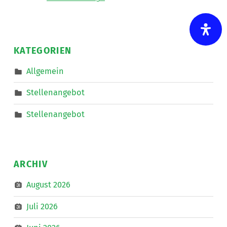
LNW
Lebenshilfe
NetzWerk
GmbH
sucht
für
die
KATEGORIEN
Mitarbeit
im
Bereich
Allgemein
Mobiler
Dienste
eine*n
Stellenangebot
Freizeitassistent*in
für
18,5
Stellenangebot
Wochenstunden.
”
ARCHIV
August 2026
Juli 2026