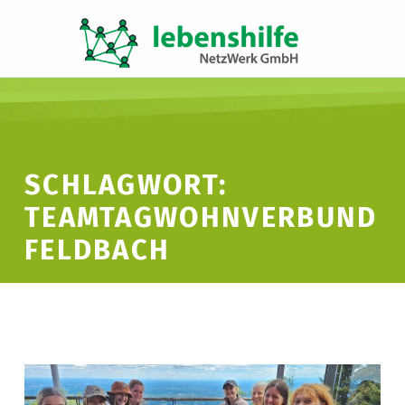
LNW LEBENSHILFE NETZWERK GMBH
JA ZUR INKLUSION
SCHLAGWORT:
TEAMTAGWOHNVERBUND
FELDBACH