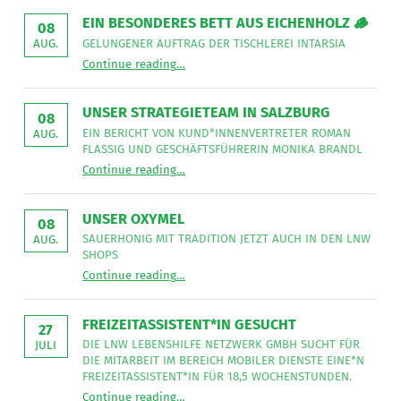
EIN BESONDERES BETT AUS EICHENHOLZ 🪵
08
GELUNGENER AUFTRAG DER TISCHLEREI INTARSIA
AUG.
“
Ein besonderes Bett aus Eichenholz 🪵
Continue reading
…
Gelungener
Auftrag
der
Tischlerei
UNSER STRATEGIETEAM IN SALZBURG
08
Intarsia
”
EIN BERICHT VON KUND*INNENVERTRETER ROMAN
AUG.
FLASSIG UND GESCHÄFTSFÜHRERIN MONIKA BRANDL
“
Unser Strategieteam in Salzburg
Continue reading
…
Ein
Bericht
von
Kund*innenvertreter
UNSER OXYMEL
Roman
08
Flassig
SAUERHONIG MIT TRADITION JETZT AUCH IN DEN LNW
AUG.
und
SHOPS
Geschäftsführerin
“
Unser Oxymel
Monika
Continue reading
…
Sauerhonig
Brandl
mit
”
Tradition
jetzt
FREIZEITASSISTENT*IN GESUCHT
auch
27
in
DIE LNW LEBENSHILFE NETZWERK GMBH SUCHT FÜR
JULI
den
DIE MITARBEIT IM BEREICH MOBILER DIENSTE EINE*N
LNW
Shops
FREIZEITASSISTENT*IN FÜR 18,5 WOCHENSTUNDEN.
”
“
Freizeitassistent*in gesucht
Continue reading
…
Die