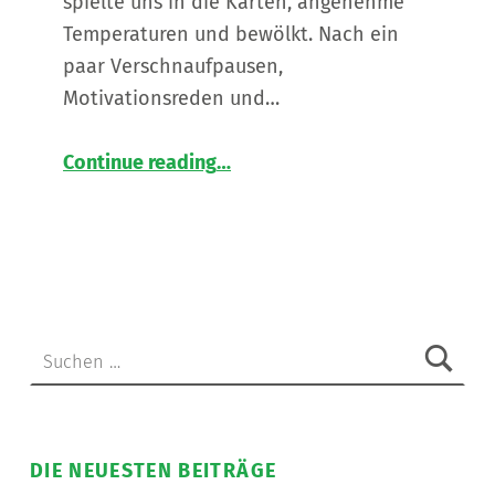
spielte uns in die Karten, angenehme
Temperaturen und bewölkt. Nach ein
paar Verschnaufpausen,
Motivationsreden und…
“
Aufi aufn Berg!
Continue reading
…
Teamtag
des
Phönix
in
luftigen
Höhen
”
Suchen nach:
DIE NEUESTEN BEITRÄGE