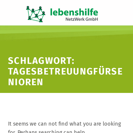
LNW LEBENSHILFE NETZWERK GMBH
JA ZUR INKLUSION
SCHLAGWORT:
TAGESBETREUUNGFÜRSE
NIOREN
It seems we can not find what you are looking
for. Perhaps searching can help.