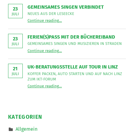
NetzWerk
GEMEINSAMES SINGEN VERBINDET
GmbH
23
sucht
NEUES AUS DER LESEECKE
JULI
für
“
Gemeinsames Singen verbindet
die
Continue reading
…
Neues
Mitarbeit
aus
im
der
Bereich
Leseecke
”
FERIEN(S)PASS MIT DER BÜCHEREIBAND
Mobiler
23
Dienste
GEMEINSAMES SINGEN UND MUSIZIEREN IN STRADEN
JULI
eine*n
“
Ferien(s)pass mit der Büchereiband
Freizeitassistent*in
Continue reading
…
Gemeinsames
für
Singen
18,5
und
Wochenstunden.
musizieren
”
UK-BERATUNGSSTELLE AUF TOUR IN LINZ
in
21
Straden
KOFFER PACKEN, AUTO STARTEN UND AUF NACH LINZ
JULI
”
ZUM IKT-FORUM
“
UK-Beratungsstelle auf Tour in Linz
Continue reading
…
Koffer
packen,
Auto
starten
und
auf
nach
KATEGORIEN
Linz
zum
IKT-
Allgemein
Forum
”