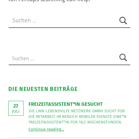
Suche nach:
Suche nach:
DIE NEUESTEN BEITRÄGE
FREIZEITASSISTENT*IN GESUCHT
27
DIE LNW LEBENSHILFE NETZWERK GMBH SUCHT FÜR
JULI
DIE MITARBEIT IM BEREICH MOBILER DIENSTE EINE*N
FREIZEITASSISTENT*IN FÜR 18,5 WOCHENSTUNDEN.
“
Freizeitassistent*in gesucht
Continue reading
…
Die
LNW
Lebenshilfe