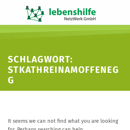
LNW LEBENSHILFE NETZWERK GMBH
JA ZUR INKLUSION
SCHLAGWORT:
STKATHREINAMOFFENEG
G
It seems we can not find what you are looking
for. Perhaps searching can help.