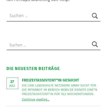
Suchen nach:
Suchen nach:
DIE NEUESTEN BEITRÄGE
FREIZEITASSISTENT*IN GESUCHT
27
DIE LNW LEBENSHILFE NETZWERK GMBH SUCHT FÜR
JULI
DIE MITARBEIT IM BEREICH MOBILER DIENSTE EINE*N
FREIZEITASSISTENT*IN FÜR 18,5 WOCHENSTUNDEN.
“
Freizeitassistent*in gesucht
Continue reading
…
Die
LNW
Lebenshilfe