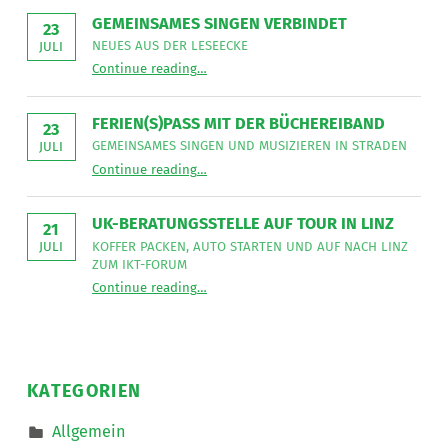
NetzWerk
GEMEINSAMES SINGEN VERBINDET
GmbH
23
sucht
NEUES AUS DER LESEECKE
JULI
für
“
Gemeinsames Singen verbindet
die
Continue reading
…
Neues
Mitarbeit
aus
im
der
Bereich
Leseecke
”
FERIEN(S)PASS MIT DER BÜCHEREIBAND
Mobiler
23
Dienste
GEMEINSAMES SINGEN UND MUSIZIEREN IN STRADEN
JULI
eine*n
“
Ferien(s)pass mit der Büchereiband
Freizeitassistent*in
Continue reading
…
Gemeinsames
für
Singen
18,5
und
Wochenstunden.
musizieren
”
UK-BERATUNGSSTELLE AUF TOUR IN LINZ
in
21
Straden
KOFFER PACKEN, AUTO STARTEN UND AUF NACH LINZ
JULI
”
ZUM IKT-FORUM
“
UK-Beratungsstelle auf Tour in Linz
Continue reading
…
Koffer
packen,
Auto
starten
und
auf
nach
KATEGORIEN
Linz
zum
IKT-
Allgemein
Forum
”