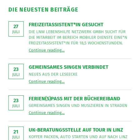
DIE NEUESTEN BEITRÄGE
FREIZEITASSISTENT*IN GESUCHT
27
DIE LNW LEBENSHILFE NETZWERK GMBH SUCHT FÜR
JULI
DIE MITARBEIT IM BEREICH MOBILER DIENSTE EINE*N
FREIZEITASSISTENT*IN FÜR 18,5 WOCHENSTUNDEN.
“
Freizeitassistent*in gesucht
Continue reading
…
Die
LNW
Lebenshilfe
NetzWerk
GEMEINSAMES SINGEN VERBINDET
GmbH
23
sucht
NEUES AUS DER LESEECKE
JULI
für
“
Gemeinsames Singen verbindet
die
Continue reading
…
Neues
Mitarbeit
aus
im
der
Bereich
Leseecke
”
FERIEN(S)PASS MIT DER BÜCHEREIBAND
Mobiler
23
Dienste
GEMEINSAMES SINGEN UND MUSIZIEREN IN STRADEN
JULI
eine*n
“
Ferien(s)pass mit der Büchereiband
Freizeitassistent*in
Continue reading
…
Gemeinsames
für
Singen
18,5
und
Wochenstunden.
musizieren
”
UK-BERATUNGSSTELLE AUF TOUR IN LINZ
in
21
Straden
KOFFER PACKEN, AUTO STARTEN UND AUF NACH LINZ
JULI
”