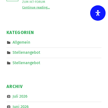
ZUM IKT-FORUM
“
UK-Beratungsstelle auf Tour in Linz
Continue reading
…
Koffer
packen,
Auto
starten
und
auf
nach
KATEGORIEN
Linz
zum
IKT-
Allgemein
Forum
”
Stellenangebot
Stellenangebot
ARCHIV
Juli 2026
Juni 2026