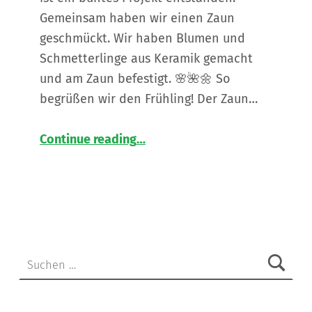
Gemeinsam haben wir einen Zaun
geschmückt. Wir haben Blumen und
Schmetterlinge aus Keramik gemacht
und am Zaun befestigt. 🌸🌺🌼 So
begrüßen wir den Frühling! Der Zaun…
“
Wenn ein Zaun zu “blühen” beginnt 🌸
Continue reading
…
Eine
Zusammenarbeit
zwischen
der
Keramikwerkstätte
und
der
Suche nach:
Stadtgemeinde
Feldbach
”