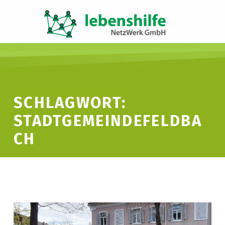
LNW LEBENSHILFE NETZWERK GMBH
JA ZUR INKLUSION
SCHLAGWORT:
STADTGEMEINDEFELDBA
CH