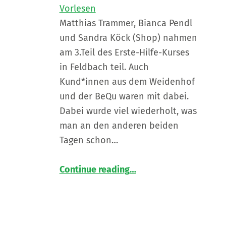
Vorlesen
Matthias Trammer, Bianca Pendl
und Sandra Köck (Shop) nahmen
am 3.Teil des Erste-Hilfe-Kurses
in Feldbach teil. Auch
Kund*innen aus dem Weidenhof
und der BeQu waren mit dabei.
Dabei wurde viel wiederholt, was
man an den anderen beiden
Tagen schon…
“
3. Teil des Erste-Hilfe-Kurses in Feldbach
Continue reading
…
Schwerpunkt
Herz-
Druck-
Massage
und