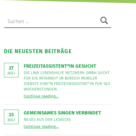
Suchen nach:
DIE NEUESTEN BEITRÄGE
FREIZEITASSISTENT*IN GESUCHT
27
DIE LNW LEBENSHILFE NETZWERK GMBH SUCHT
JULI
FÜR DIE MITARBEIT IM BEREICH MOBILER
DIENSTE EINE*N FREIZEITASSISTENT*IN FÜR 18,5
WOCHENSTUNDEN.
“
Freizeitassistent*in gesucht
Continue reading
…
Die
LNW
Lebenshilfe
NetzWerk
GEMEINSAMES SINGEN VERBINDET
GmbH
23
sucht
NEUES AUS DER LESEECKE
JULI
für
“
Gemeinsames Singen verbindet
die
Continue reading
…
Neues
Mitarbeit
aus
im
der