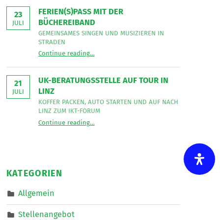
Bereich
Leseecke
”
FERIEN(S)PASS MIT DER
Mobiler
23
Dienste
BÜCHEREIBAND
JULI
eine*n
Freizeitassistent*in
GEMEINSAMES SINGEN UND MUSIZIEREN IN
für
STRADEN
18,5
“
Ferien(s)pass mit der Büchereiband
Wochenstunden.
Continue reading
…
Gemeinsames
”
Singen
und
musizieren
UK-BERATUNGSSTELLE AUF TOUR IN
in
21
Straden
LINZ
JULI
”
KOFFER PACKEN, AUTO STARTEN UND AUF NACH
LINZ ZUM IKT-FORUM
“
UK-Beratungsstelle auf Tour in Linz
Continue reading
…
Koffer
packen,
Auto
starten
und
auf
nach
KATEGORIEN
Linz
zum
IKT-
Allgemein
Forum
”
Stellenangebot