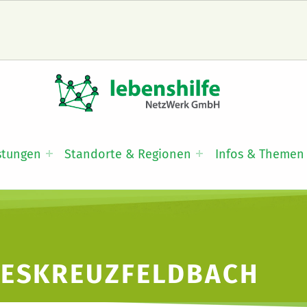
LNW LEBENSHILFE NETZWERK GMBH
JA ZUR INKLUSION
stungen
Standorte & Regionen
Infos & Themen
ESKREUZFELDBACH