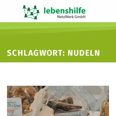
LNW LEBENSHILFE NETZWERK GMBH
JA ZUR INKLUSION
SCHLAGWORT:
NUDELN