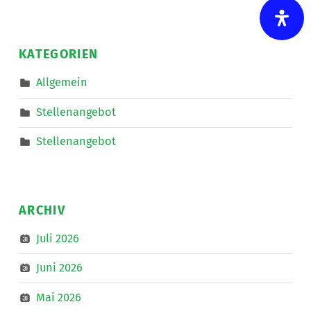
Auto
starten
und
auf
nach
KATEGORIEN
Linz
zum
IKT-
Allgemein
Forum
”
Stellenangebot
Stellenangebot
ARCHIV
Juli 2026
Juni 2026
Mai 2026