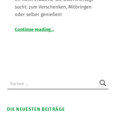
sucht: zum Verschenken, Mitbringen
oder selber genießen!
“
Nudeln und Gewürzkekse
Continue reading
…
Ab
sofort
im
Shop
erhältlich!
🍪
🛒
”
Suchen nach:
DIE NEUESTEN BEITRÄGE