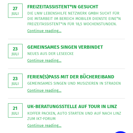
FREIZEITASSISTENT*IN GESUCHT
27
DIE LNW LEBENSHILFE NETZWERK GMBH SUCHT FÜR
JULI
DIE MITARBEIT IM BEREICH MOBILER DIENSTE EINE*N
FREIZEITASSISTENT*IN FÜR 18,5 WOCHENSTUNDEN.
“
Freizeitassistent*in gesucht
Continue reading
…
Die
LNW
Lebenshilfe
NetzWerk
GEMEINSAMES SINGEN VERBINDET
GmbH
23
sucht
NEUES AUS DER LESEECKE
JULI
für
“
Gemeinsames Singen verbindet
die
Continue reading
…
Neues
Mitarbeit
aus
im
der
Bereich
Leseecke
”
FERIEN(S)PASS MIT DER BÜCHEREIBAND
Mobiler
23
Dienste
GEMEINSAMES SINGEN UND MUSIZIEREN IN STRADEN
JULI
eine*n
“
Ferien(s)pass mit der Büchereiband
Freizeitassistent*in
Continue reading
…
Gemeinsames
für
Singen
18,5
und
Wochenstunden.
musizieren
”
UK-BERATUNGSSTELLE AUF TOUR IN LINZ
in
21
Straden
KOFFER PACKEN, AUTO STARTEN UND AUF NACH LINZ
JULI
”
ZUM IKT-FORUM
“
UK-Beratungsstelle auf Tour in Linz
Continue reading
…
Koffer
packen,