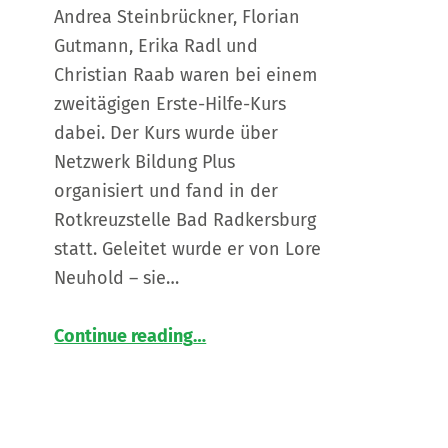
Andrea Steinbrückner, Florian
Gutmann, Erika Radl und
Christian Raab waren bei einem
zweitägigen Erste-Hilfe-Kurs
dabei. Der Kurs wurde über
Netzwerk Bildung Plus
organisiert und fand in der
Rotkreuzstelle Bad Radkersburg
statt. Geleitet wurde er von Lore
Neuhold – sie…
“
📞“Notruf – Erste Hilfe – Trösten“
Continue reading
…
Das
war
unser
2-
tägiger