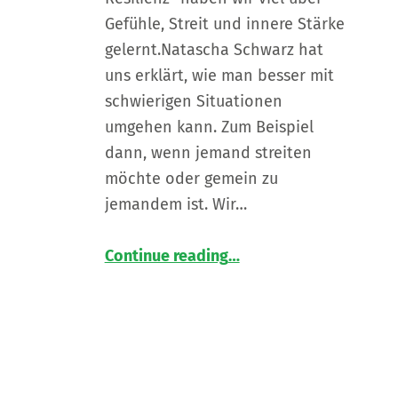
Gefühle, Streit und innere Stärke
gelernt.Natascha Schwarz hat
uns erklärt, wie man besser mit
schwierigen Situationen
umgehen kann. Zum Beispiel
dann, wenn jemand streiten
möchte oder gemein zu
jemandem ist. Wir…
“
BärenSTARK und LöwenMUTig 🦁
Continue reading
…
Streit
lösen,
stark
sein!
”