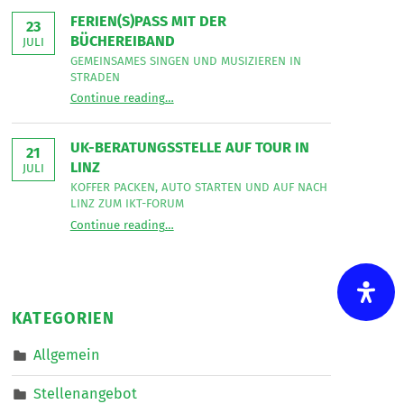
Bereich
Leseecke
”
FERIEN(S)PASS MIT DER
Mobiler
23
Dienste
BÜCHEREIBAND
JULI
eine*n
Freizeitassistent*in
GEMEINSAMES SINGEN UND MUSIZIEREN IN
für
STRADEN
18,5
“
Ferien(s)pass mit der Büchereiband
Wochenstunden.
Continue reading
…
Gemeinsames
”
Singen
und
musizieren
UK-BERATUNGSSTELLE AUF TOUR IN
in
21
Straden
LINZ
JULI
”
KOFFER PACKEN, AUTO STARTEN UND AUF NACH
LINZ ZUM IKT-FORUM
“
UK-Beratungsstelle auf Tour in Linz
Continue reading
…
Koffer
packen,
Auto
starten
und
auf
nach
KATEGORIEN
Linz
zum
IKT-
Allgemein
Forum
”
Stellenangebot