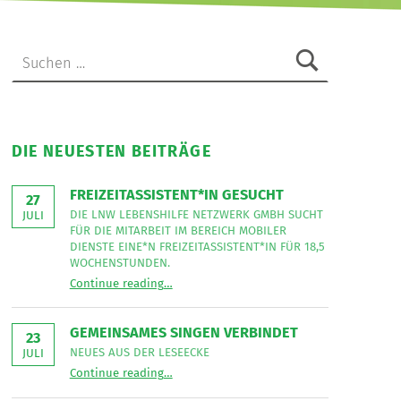
Suche nach:
DIE NEUESTEN BEITRÄGE
FREIZEITASSISTENT*IN GESUCHT
27
DIE LNW LEBENSHILFE NETZWERK GMBH SUCHT
JULI
FÜR DIE MITARBEIT IM BEREICH MOBILER
DIENSTE EINE*N FREIZEITASSISTENT*IN FÜR 18,5
WOCHENSTUNDEN.
“
Freizeitassistent*in gesucht
Continue reading
…
Die
LNW
Lebenshilfe
NetzWerk
GEMEINSAMES SINGEN VERBINDET
GmbH
23
sucht
NEUES AUS DER LESEECKE
JULI
für
“
Gemeinsames Singen verbindet
die
Continue reading
…
Neues
Mitarbeit
aus
im
der