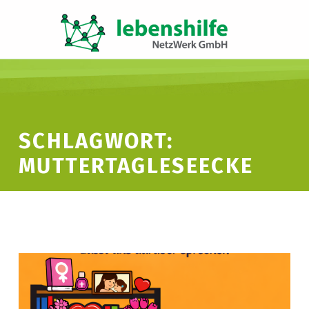
LNW LEBENSHILFE NETZWERK GMBH
JA ZUR INKLUSION
SCHLAGWORT:
MUTTERTAGLESEECKE