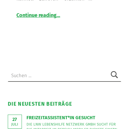
“
📍 06.05: Frauen erzählen
Continue reading
…
Ein
ruhiges
Treffen
in
der
Leseecke
”
Suchen nach:
DIE NEUESTEN BEITRÄGE
FREIZEITASSISTENT*IN GESUCHT
27
DIE LNW LEBENSHILFE NETZWERK GMBH SUCHT FÜR
JULI