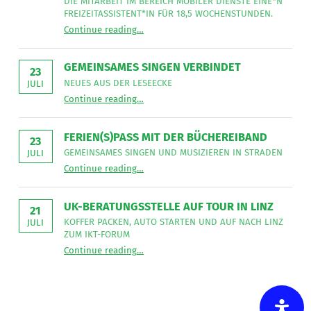
DIE MITARBEIT IM BEREICH MOBILER DIENSTE EINE*N
FREIZEITASSISTENT*IN FÜR 18,5 WOCHENSTUNDEN.
“
Freizeitassistent*in gesucht
Continue reading
…
Die
LNW
Lebenshilfe
NetzWerk
GEMEINSAMES SINGEN VERBINDET
GmbH
23
sucht
NEUES AUS DER LESEECKE
JULI
für
“
Gemeinsames Singen verbindet
die
Continue reading
…
Neues
Mitarbeit
aus
im
der
Bereich
Leseecke
”
FERIEN(S)PASS MIT DER BÜCHEREIBAND
Mobiler
23
Dienste
GEMEINSAMES SINGEN UND MUSIZIEREN IN STRADEN
JULI
eine*n
“
Ferien(s)pass mit der Büchereiband
Freizeitassistent*in
Continue reading
…
Gemeinsames
für
Singen
18,5
und
Wochenstunden.
musizieren
”
UK-BERATUNGSSTELLE AUF TOUR IN LINZ
in
21
Straden
KOFFER PACKEN, AUTO STARTEN UND AUF NACH LINZ
JULI
”
ZUM IKT-FORUM
“
UK-Beratungsstelle auf Tour in Linz
Continue reading
…
Koffer
packen,
Auto
starten
und
auf
nach