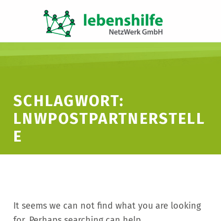
LNW LEBENSHILFE NETZWERK GMBH
JA ZUR INKLUSION
SCHLAGWORT:
LNWPOSTPARTNERSTELL
E
It seems we can not find what you are looking
for. Perhaps searching can help.