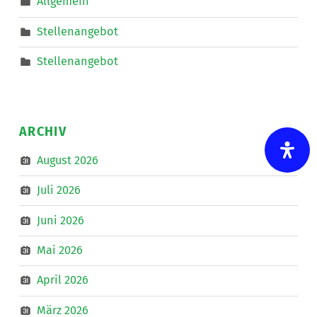
Allgemein
Mobiler
Dienste
eine*n
Stellenangebot
Freizeitassistent*in
für
18,5
Stellenangebot
Wochenstunden.
”
ARCHIV
August 2026
Juli 2026
Juni 2026
Mai 2026
April 2026
März 2026