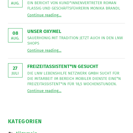
EIN BERICHT VON KUND*INNENVERTRETER ROMAN
AUG.
FLASSIG UND GESCHÄFTSFÜHRERIN MONIKA BRANDL
“
Unser Strategieteam in Salzburg
Continue reading
…
Ein
Bericht
von
Kund*innenvertreter
UNSER OXYMEL
Roman
08
Flassig
SAUERHONIG MIT TRADITION JETZT AUCH IN DEN LNW
AUG.
und
SHOPS
Geschäftsführerin
“
Unser Oxymel
Monika
Continue reading
…
Sauerhonig
Brandl
mit
”
Tradition
jetzt
FREIZEITASSISTENT*IN GESUCHT
auch
27
in
DIE LNW LEBENSHILFE NETZWERK GMBH SUCHT FÜR
JULI
den
DIE MITARBEIT IM BEREICH MOBILER DIENSTE EINE*N
LNW
Shops
FREIZEITASSISTENT*IN FÜR 18,5 WOCHENSTUNDEN.
”
“
Freizeitassistent*in gesucht
Continue reading
…
Die
LNW
Lebenshilfe
NetzWerk
GmbH
sucht
für
die
KATEGORIEN
Mitarbeit
im
Bereich