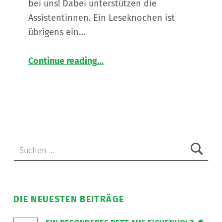
bei uns! Dabei unterstützen die
Assistentinnen. Ein Leseknochen ist
übrigens ein…
“
Do it yourself
Continue reading
…
Wir
stellen
Leseknochen
her!
”
Suchen nach:
DIE NEUESTEN BEITRÄGE