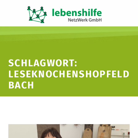
LNW LEBENSHILFE NETZWERK GMBH
JA ZUR INKLUSION
SCHLAGWORT:
LESEKNOCHENSHOPFELD
BACH