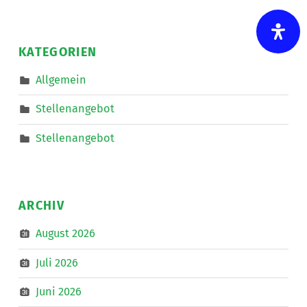
NetzWerk
GmbH
sucht
für
die
KATEGORIEN
Mitarbeit
im
Bereich
Allgemein
Mobiler
Dienste
eine*n
Stellenangebot
Freizeitassistent*in
für
18,5
Stellenangebot
Wochenstunden.
”
ARCHIV
August 2026
Juli 2026
Juni 2026