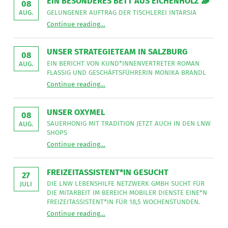
EIN BESONDERES BETT AUS EICHENHOLZ 🪵
08
GELUNGENER AUFTRAG DER TISCHLEREI INTARSIA
AUG.
“
Ein besonderes Bett aus Eichenholz 🪵
Continue reading
…
Gelungener
Auftrag
der
Tischlerei
UNSER STRATEGIETEAM IN SALZBURG
08
Intarsia
”
EIN BERICHT VON KUND*INNENVERTRETER ROMAN
AUG.
FLASSIG UND GESCHÄFTSFÜHRERIN MONIKA BRANDL
“
Unser Strategieteam in Salzburg
Continue reading
…
Ein
Bericht
von
Kund*innenvertreter
UNSER OXYMEL
Roman
08
Flassig
SAUERHONIG MIT TRADITION JETZT AUCH IN DEN LNW
AUG.
und
SHOPS
Geschäftsführerin
“
Unser Oxymel
Monika
Continue reading
…
Sauerhonig
Brandl
mit
”
Tradition
jetzt
FREIZEITASSISTENT*IN GESUCHT
auch
27
in
DIE LNW LEBENSHILFE NETZWERK GMBH SUCHT FÜR
JULI
den
DIE MITARBEIT IM BEREICH MOBILER DIENSTE EINE*N
LNW
Shops
FREIZEITASSISTENT*IN FÜR 18,5 WOCHENSTUNDEN.
”
“
Freizeitassistent*in gesucht
Continue reading
…
Die
LNW
Lebenshilfe