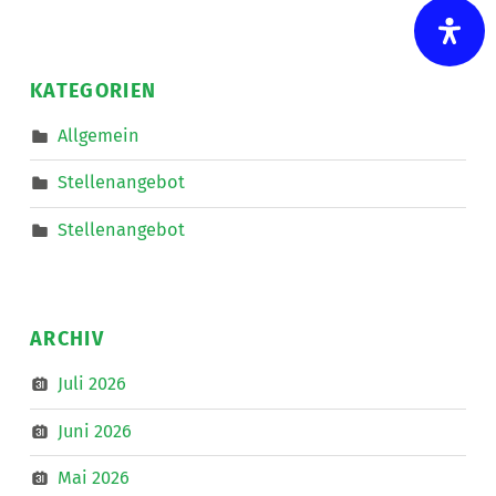
Auto
starten
und
auf
nach
KATEGORIEN
Linz
zum
IKT-
Allgemein
Forum
”
Stellenangebot
Stellenangebot
ARCHIV
Juli 2026
Juni 2026
Mai 2026