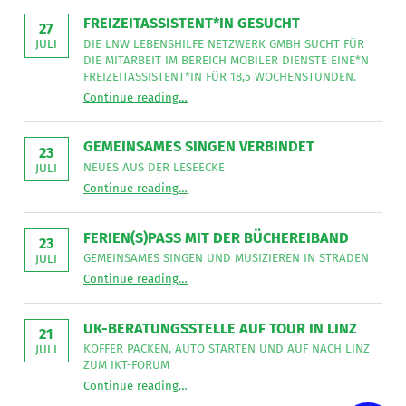
FREIZEITASSISTENT*IN GESUCHT
27
DIE LNW LEBENSHILFE NETZWERK GMBH SUCHT FÜR
JULI
DIE MITARBEIT IM BEREICH MOBILER DIENSTE EINE*N
FREIZEITASSISTENT*IN FÜR 18,5 WOCHENSTUNDEN.
“
Freizeitassistent*in gesucht
Continue reading
…
Die
LNW
Lebenshilfe
NetzWerk
GEMEINSAMES SINGEN VERBINDET
GmbH
23
sucht
NEUES AUS DER LESEECKE
JULI
für
“
Gemeinsames Singen verbindet
die
Continue reading
…
Neues
Mitarbeit
aus
im
der
Bereich
Leseecke
”
FERIEN(S)PASS MIT DER BÜCHEREIBAND
Mobiler
23
Dienste
GEMEINSAMES SINGEN UND MUSIZIEREN IN STRADEN
JULI
eine*n
“
Ferien(s)pass mit der Büchereiband
Freizeitassistent*in
Continue reading
…
Gemeinsames
für
Singen
18,5
und
Wochenstunden.
musizieren
”
UK-BERATUNGSSTELLE AUF TOUR IN LINZ
in
21
Straden
KOFFER PACKEN, AUTO STARTEN UND AUF NACH LINZ
JULI
”
ZUM IKT-FORUM
“
UK-Beratungsstelle auf Tour in Linz
Continue reading
…
Koffer
packen,