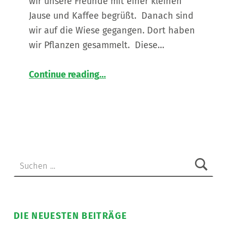
wir unsere Freunde mit einer kleinen
Jause und Kaffee begrüßt. Danach sind
wir auf die Wiese gegangen. Dort haben
wir Pflanzen gesammelt. Diese…
“
Kreativität kennt keine Grenzen
Continue reading
…
Workshop
mit
unseren
Freunden
aus
Slowenien
”
Suchen nach:
DIE NEUESTEN BEITRÄGE