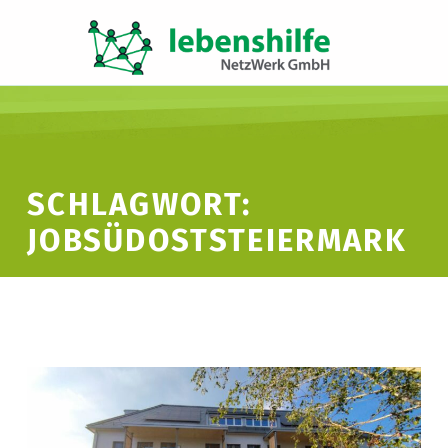
LNW LEBENSHILFE NETZWERK GMBH
JA ZUR INKLUSION
SCHLAGWORT:
JOBSÜDOSTSTEIERMARK