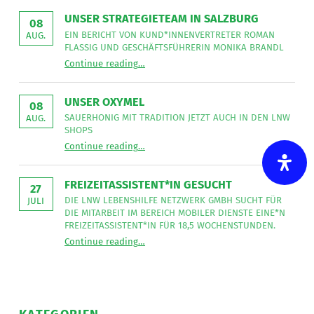
die
der
Tischlerei
LNW
UNSER STRATEGIETEAM IN SALZBURG
08
Intarsia
”
Lebenshilfe
EIN BERICHT VON KUND*INNENVERTRETER ROMAN
AUG.
FLASSIG UND GESCHÄFTSFÜHRERIN MONIKA BRANDL
NetzWerk
“
Unser Strategieteam in Salzburg
Continue reading
…
Ein
GmbH
Bericht
Verstärkung.
von
Kund*innenvertreter
Du
UNSER OXYMEL
Roman
08
Flassig
bist
SAUERHONIG MIT TRADITION JETZT AUCH IN DEN LNW
AUG.
und
SHOPS
(Dipl.)
Geschäftsführerin
“
Unser Oxymel
Monika
Continue reading
…
Sauerhonig
Fachsozialbetreuer*in
Brandl
mit
”
Tradition
oder
jetzt
Pflegeassistent*in?
FREIZEITASSISTENT*IN GESUCHT
auch
27
in
Dann
DIE LNW LEBENSHILFE NETZWERK GMBH SUCHT FÜR
JULI
den
DIE MITARBEIT IM BEREICH MOBILER DIENSTE EINE*N
LNW
gestalte
Shops
FREIZEITASSISTENT*IN FÜR 18,5 WOCHENSTUNDEN.
”
unseren
“
Freizeitassistent*in gesucht
Continue reading
…
Die
selbstorganisierten
LNW
Lebenshilfe
Alltag
NetzWerk
GmbH
mit
sucht
für
20
die