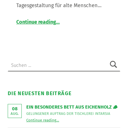
Tagesgestaltung für alte Menschen…
“
Assistent*in für unser neues Wohnhaus in St. Peter am Ottersbach gesucht
Continue reading
…
Werde
Teil
unseres
agilen
Teams!
Für
Suchen nach:
unseren
neuen
Standort
in
DIE NEUESTEN BEITRÄGE
St.
Peter
EIN BESONDERES BETT AUS EICHENHOLZ 🪵
am
08
Ottersbach
GELUNGENER AUFTRAG DER TISCHLEREI INTARSIA
AUG.
“
Ein besonderes Bett aus Eichenholz 🪵
Continue reading
…
sucht
Gelungener
Auftrag