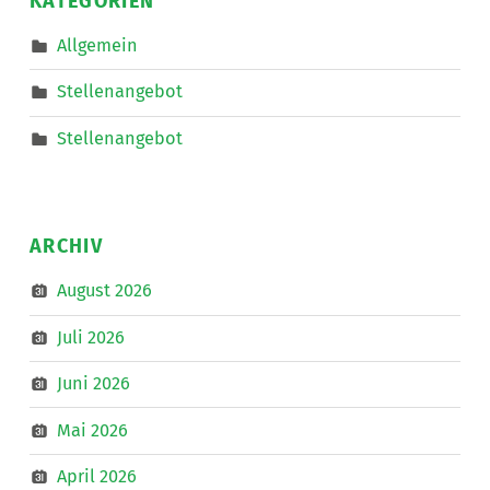
KATEGORIEN
bis
Mitarbeit
im
30
Bereich
Allgemein
Mobiler
Wochenstunden
Dienste
aktiv
eine*n
Stellenangebot
Freizeitassistent*in
mit.
für
”
18,5
Stellenangebot
Wochenstunden.
”
ARCHIV
August 2026
Juli 2026
Juni 2026
Mai 2026
April 2026