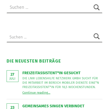
Suchen nach:
Suchen nach:
DIE NEUESTEN BEITRÄGE
FREIZEITASSISTENT*IN GESUCHT
27
DIE LNW LEBENSHILFE NETZWERK GMBH SUCHT FÜR
JULI
DIE MITARBEIT IM BEREICH MOBILER DIENSTE EINE*N
FREIZEITASSISTENT*IN FÜR 18,5 WOCHENSTUNDEN.
“
Freizeitassistent*in gesucht
Continue reading
…
Die
LNW
Lebenshilfe
NetzWerk
GEMEINSAMES SINGEN VERBINDET
GmbH
23