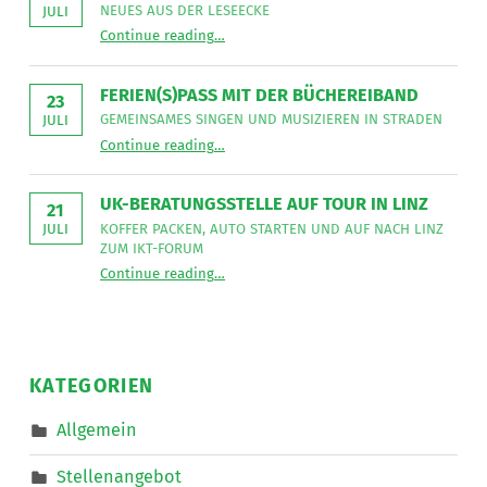
sucht
NEUES AUS DER LESEECKE
JULI
für
“
Gemeinsames Singen verbindet
die
Continue reading
…
Neues
Mitarbeit
aus
im
der
Bereich
Leseecke
”
FERIEN(S)PASS MIT DER BÜCHEREIBAND
Mobiler
23
Dienste
GEMEINSAMES SINGEN UND MUSIZIEREN IN STRADEN
JULI
eine*n
“
Ferien(s)pass mit der Büchereiband
Freizeitassistent*in
Continue reading
…
Gemeinsames
für
Singen
18,5
und
Wochenstunden.
musizieren
”
UK-BERATUNGSSTELLE AUF TOUR IN LINZ
in
21
Straden
KOFFER PACKEN, AUTO STARTEN UND AUF NACH LINZ
JULI
”
ZUM IKT-FORUM
“
UK-Beratungsstelle auf Tour in Linz
Continue reading
…
Koffer
packen,
Auto
starten
und
auf
nach
KATEGORIEN
Linz
zum
IKT-
Allgemein
Forum
”
Stellenangebot