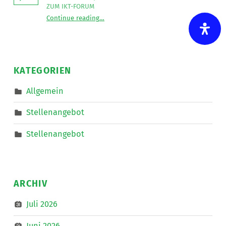
ZUM IKT-FORUM
“
UK-Beratungsstelle auf Tour in Linz
Continue reading
…
Koffer
packen,
Auto
starten
und
auf
nach
KATEGORIEN
Linz
zum
IKT-
Allgemein
Forum
”
Stellenangebot
Stellenangebot
ARCHIV
Juli 2026
Juni 2026