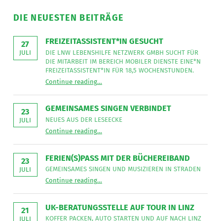
DIE NEUESTEN BEITRÄGE
FREIZEITASSISTENT*IN GESUCHT
27
DIE LNW LEBENSHILFE NETZWERK GMBH SUCHT FÜR
JULI
DIE MITARBEIT IM BEREICH MOBILER DIENSTE EINE*N
FREIZEITASSISTENT*IN FÜR 18,5 WOCHENSTUNDEN.
“
Freizeitassistent*in gesucht
Continue reading
…
Die
LNW
Lebenshilfe
NetzWerk
GEMEINSAMES SINGEN VERBINDET
GmbH
23
sucht
NEUES AUS DER LESEECKE
JULI
für
“
Gemeinsames Singen verbindet
die
Continue reading
…
Neues
Mitarbeit
aus
im
der
Bereich
Leseecke
”
FERIEN(S)PASS MIT DER BÜCHEREIBAND
Mobiler
23
Dienste
GEMEINSAMES SINGEN UND MUSIZIEREN IN STRADEN
JULI
eine*n
“
Ferien(s)pass mit der Büchereiband
Freizeitassistent*in
Continue reading
…
Gemeinsames
für
Singen
18,5
und
Wochenstunden.
musizieren
”
UK-BERATUNGSSTELLE AUF TOUR IN LINZ
in
21
Straden
KOFFER PACKEN, AUTO STARTEN UND AUF NACH LINZ
JULI
”