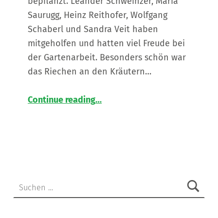
bepflanzt. Leander Schweinzer, Maria
Saurugg, Heinz Reithofer, Wolfgang
Schaberl und Sandra Veit haben
mitgeholfen und hatten viel Freude bei
der Gartenarbeit. Besonders schön war
das Riechen an den Kräutern…
“
Mit Tatkraft und grünem Daumen zum neuen Hochbeet
Continue reading
…
Gemeinschaftsprojekt
im
Wohnhaus
Feldbach
”
Suchen nach: