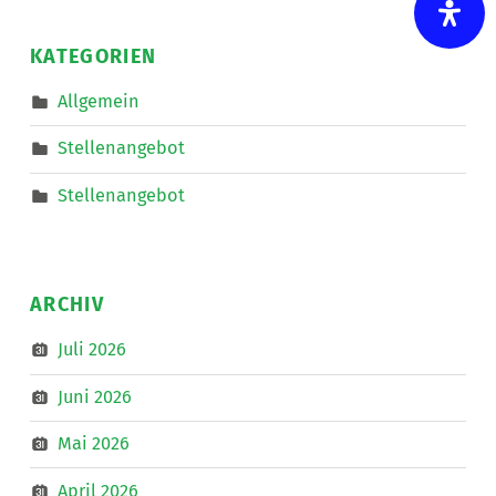
und
auf
nach
KATEGORIEN
Linz
zum
IKT-
Allgemein
Forum
”
Stellenangebot
Stellenangebot
ARCHIV
Juli 2026
Juni 2026
Mai 2026
April 2026