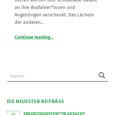
an ihre Busfahrer*innen und
Angehörigen verschenkt. Das Lächeln
der anderen…
“
„Glück ist das einzige, das sich verdoppelt, wenn man es teilt.“
Continue reading
…
Zum
Tag
des
Glücks
am
20.03.
Suchen nach:
”
DIE NEUESTEN BEITRÄGE
FREIZEITASSISTENT*IN GESUCHT