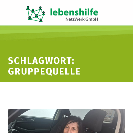
LNW LEBENSHILFE NETZWERK GMBH
JA ZUR INKLUSION
SCHLAGWORT:
GRUPPEQUELLE