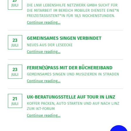
27
DIE LNW LEBENSHILFE NETZWERK GMBH SUCHT FÜR
JULI
DIE MITARBEIT IM BEREICH MOBILER DIENSTE EINE*N
FREIZEITASSISTENT*IN FÜR 18,5 WOCHENSTUNDEN.
“
Freizeitassistent*in gesucht
Continue reading
…
Die
LNW
Lebenshilfe
NetzWerk
GEMEINSAMES SINGEN VERBINDET
GmbH
23
sucht
NEUES AUS DER LESEECKE
JULI
für
“
Gemeinsames Singen verbindet
die
Continue reading
…
Neues
Mitarbeit
aus
im
der
Bereich
Leseecke
”
FERIEN(S)PASS MIT DER BÜCHEREIBAND
Mobiler
23
Dienste
GEMEINSAMES SINGEN UND MUSIZIEREN IN STRADEN
JULI
eine*n
“
Ferien(s)pass mit der Büchereiband
Freizeitassistent*in
Continue reading
…
Gemeinsames
für
Singen
18,5
und
Wochenstunden.
musizieren
”
UK-BERATUNGSSTELLE AUF TOUR IN LINZ
in
21
Straden
KOFFER PACKEN, AUTO STARTEN UND AUF NACH LINZ
JULI
”
ZUM IKT-FORUM
“
UK-Beratungsstelle auf Tour in Linz
Continue reading
…
Koffer
packen,
Auto
starten