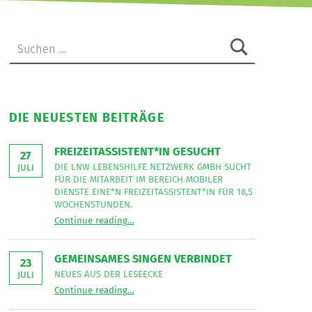
Suche nach:
DIE NEUESTEN BEITRÄGE
FREIZEITASSISTENT*IN GESUCHT
27
DIE LNW LEBENSHILFE NETZWERK GMBH SUCHT
JULI
FÜR DIE MITARBEIT IM BEREICH MOBILER
DIENSTE EINE*N FREIZEITASSISTENT*IN FÜR 18,5
WOCHENSTUNDEN.
“
Freizeitassistent*in gesucht
Continue reading
…
Die
LNW
Lebenshilfe
NetzWerk
GEMEINSAMES SINGEN VERBINDET
GmbH
23
sucht
NEUES AUS DER LESEECKE
JULI
für
“
Gemeinsames Singen verbindet
die
Continue reading
…
Neues
Mitarbeit
aus
im
der