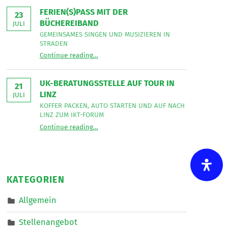
Bereich
Leseecke
”
FERIEN(S)PASS MIT DER
Mobiler
23
Dienste
BÜCHEREIBAND
JULI
eine*n
Freizeitassistent*in
GEMEINSAMES SINGEN UND MUSIZIEREN IN
für
STRADEN
18,5
“
Ferien(s)pass mit der Büchereiband
Wochenstunden.
Continue reading
…
Gemeinsames
”
Singen
und
musizieren
UK-BERATUNGSSTELLE AUF TOUR IN
in
21
Straden
LINZ
JULI
”
KOFFER PACKEN, AUTO STARTEN UND AUF NACH
LINZ ZUM IKT-FORUM
“
UK-Beratungsstelle auf Tour in Linz
Continue reading
…
Koffer
packen,
Auto
starten
und
auf
nach
KATEGORIEN
Linz
zum
IKT-
Allgemein
Forum
”
Stellenangebot