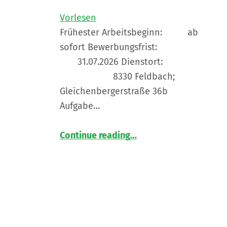
Vorlesen
Frühester Arbeitsbeginn: ab
sofort Bewerbungsfrist:
31.07.2026 Dienstort:
8330 Feldbach;
Gleichenbergerstraße 36b
Aufgabe…
“
Mitarbeiter*in im Wohnhaus Feldbach gesucht
Continue reading
…
Die
LNW
Lebenshilfe
NetzWerk
GmbH
sucht
für
die