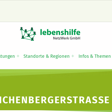
LNW LEBENSHILFE NETZWERK GMBH
JA ZUR INKLUSION
stungen
Standorte & Regionen
Infos & Themen
ICHENBERGERSTRASSE