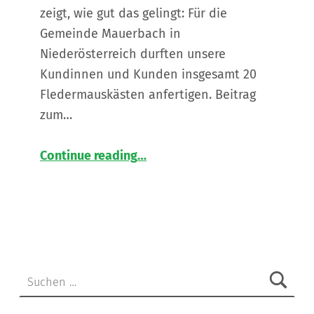
zeigt, wie gut das gelingt: Für die
Gemeinde Mauerbach in
Niederösterreich durften unsere
Kundinnen und Kunden insgesamt 20
Fledermauskästen anfertigen. Beitrag
zum…
“
Gemeinsam stark für Natur und Inklusion
Continue reading
…
20
Fledermauskästen
für
die
Gemeinde
Mauerbach
in
Suchen nach:
Niederösterreich
”