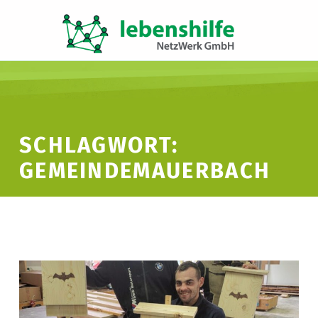
LNW LEBENSHILFE NETZWERK GMBH
JA ZUR INKLUSION
SCHLAGWORT:
GEMEINDEMAUERBACH