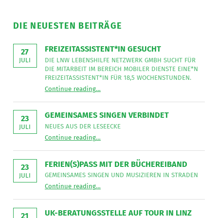
DIE NEUESTEN BEITRÄGE
FREIZEITASSISTENT*IN GESUCHT
27
DIE LNW LEBENSHILFE NETZWERK GMBH SUCHT FÜR
JULI
DIE MITARBEIT IM BEREICH MOBILER DIENSTE EINE*N
FREIZEITASSISTENT*IN FÜR 18,5 WOCHENSTUNDEN.
“
Freizeitassistent*in gesucht
Continue reading
…
Die
LNW
Lebenshilfe
NetzWerk
GEMEINSAMES SINGEN VERBINDET
GmbH
23
sucht
NEUES AUS DER LESEECKE
JULI
für
“
Gemeinsames Singen verbindet
die
Continue reading
…
Neues
Mitarbeit
aus
im
der
Bereich
Leseecke
”
FERIEN(S)PASS MIT DER BÜCHEREIBAND
Mobiler
23
Dienste
GEMEINSAMES SINGEN UND MUSIZIEREN IN STRADEN
JULI
eine*n
“
Ferien(s)pass mit der Büchereiband
Freizeitassistent*in
Continue reading
…
Gemeinsames
für
Singen
18,5
und
Wochenstunden.
musizieren
”
UK-BERATUNGSSTELLE AUF TOUR IN LINZ
in
21