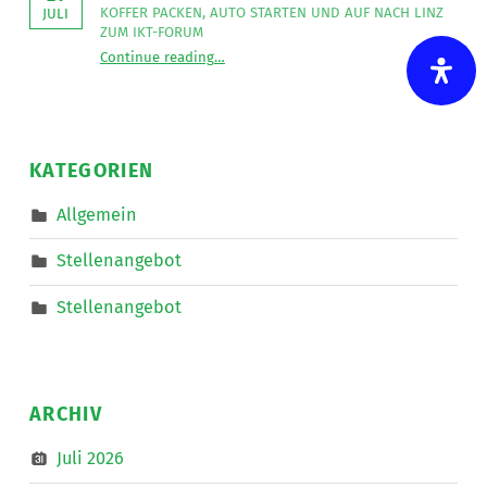
Straden
KOFFER PACKEN, AUTO STARTEN UND AUF NACH LINZ
JULI
”
ZUM IKT-FORUM
“
UK-Beratungsstelle auf Tour in Linz
Continue reading
…
Koffer
packen,
Auto
starten
und
auf
nach
KATEGORIEN
Linz
zum
IKT-
Allgemein
Forum
”
Stellenangebot
Stellenangebot
ARCHIV
Juli 2026