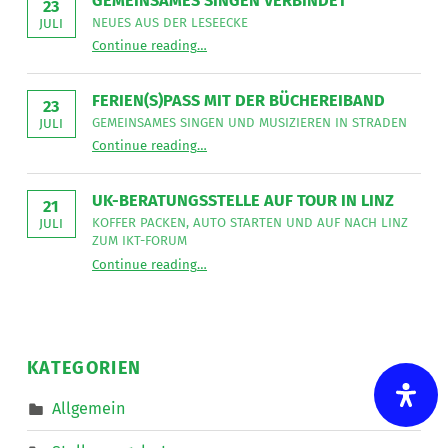
GEMEINSAMES SINGEN VERBINDET
GmbH
23
sucht
NEUES AUS DER LESEECKE
JULI
für
“
Gemeinsames Singen verbindet
die
Continue reading
…
Neues
Mitarbeit
aus
im
der
Bereich
Leseecke
”
FERIEN(S)PASS MIT DER BÜCHEREIBAND
Mobiler
23
Dienste
GEMEINSAMES SINGEN UND MUSIZIEREN IN STRADEN
JULI
eine*n
“
Ferien(s)pass mit der Büchereiband
Freizeitassistent*in
Continue reading
…
Gemeinsames
für
Singen
18,5
und
Wochenstunden.
musizieren
”
UK-BERATUNGSSTELLE AUF TOUR IN LINZ
in
21
Straden
KOFFER PACKEN, AUTO STARTEN UND AUF NACH LINZ
JULI
”
ZUM IKT-FORUM
“
UK-Beratungsstelle auf Tour in Linz
Continue reading
…
Koffer
packen,
Auto
starten
und
auf
nach
KATEGORIEN
Linz
zum
IKT-
Allgemein
Forum
”