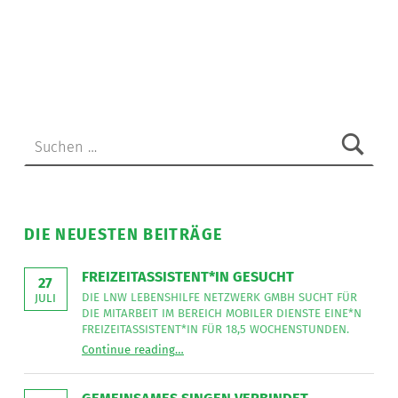
bei
der
Begleitung
von
Menschen
mit
Suchen nach:
Behinderung
oder
Bürohilfskraft
”
DIE NEUESTEN BEITRÄGE
FREIZEITASSISTENT*IN GESUCHT
27
DIE LNW LEBENSHILFE NETZWERK GMBH SUCHT FÜR
JULI
DIE MITARBEIT IM BEREICH MOBILER DIENSTE EINE*N
FREIZEITASSISTENT*IN FÜR 18,5 WOCHENSTUNDEN.
“
Freizeitassistent*in gesucht
Continue reading
…
Die
LNW
Lebenshilfe
NetzWerk