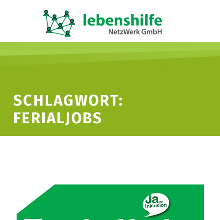
LNW LEBENSHILFE NETZWERK GMBH
JA ZUR INKLUSION
SCHLAGWORT:
FERIALJOBS