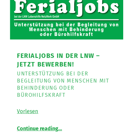
FERIALJOBS IN DER LNW –
JETZT BEWERBEN!
UNTERSTÜTZUNG BEI DER
BEGLEITUNG VON MENSCHEN MIT
BEHINDERUNG ODER
BÜROHILFSKRAFT
Vorlesen
“
Ferialjobs in der LNW – JETZT BEWERBEN!
Continue reading
…
Unterstützung