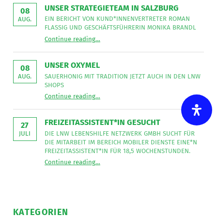
Tischlerei
UNSER STRATEGIETEAM IN SALZBURG
08
Intarsia
”
EIN BERICHT VON KUND*INNENVERTRETER ROMAN
AUG.
FLASSIG UND GESCHÄFTSFÜHRERIN MONIKA BRANDL
“
Unser Strategieteam in Salzburg
Continue reading
…
Ein
Bericht
von
Kund*innenvertreter
UNSER OXYMEL
Roman
08
Flassig
SAUERHONIG MIT TRADITION JETZT AUCH IN DEN LNW
AUG.
und
SHOPS
Geschäftsführerin
“
Unser Oxymel
Monika
Continue reading
…
Sauerhonig
Brandl
mit
”
Tradition
jetzt
FREIZEITASSISTENT*IN GESUCHT
auch
27
in
DIE LNW LEBENSHILFE NETZWERK GMBH SUCHT FÜR
JULI
den
DIE MITARBEIT IM BEREICH MOBILER DIENSTE EINE*N
LNW
Shops
FREIZEITASSISTENT*IN FÜR 18,5 WOCHENSTUNDEN.
”
“
Freizeitassistent*in gesucht
Continue reading
…
Die
LNW
Lebenshilfe
NetzWerk
GmbH
sucht
für
die
KATEGORIEN
Mitarbeit