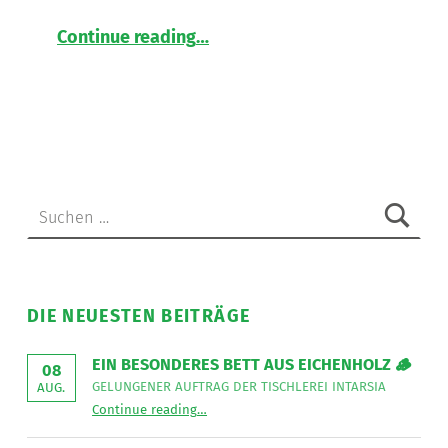
“
Dipl. Gesundheits- und Krankenpfleger*in (DGKP) gesucht
Continue reading
…
Die
LNW
Lebenshilfe
NetzWerk
GmbH
sucht
eine
Suchen nach:
DGKP
im
Ausmaß
von
37
DIE NEUESTEN BEITRÄGE
Wochenstunden.
”
EIN BESONDERES BETT AUS EICHENHOLZ 🪵
08
GELUNGENER AUFTRAG DER TISCHLEREI INTARSIA
AUG.
“
Ein besonderes Bett aus Eichenholz 🪵
Continue reading
…
Gelungener
Auftrag
der