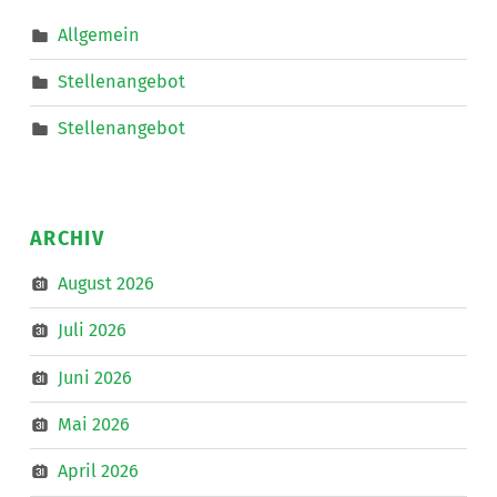
im
Bereich
Allgemein
Mobiler
Dienste
eine*n
Stellenangebot
Freizeitassistent*in
für
18,5
Stellenangebot
Wochenstunden.
”
ARCHIV
August 2026
Juli 2026
Juni 2026
Mai 2026
April 2026