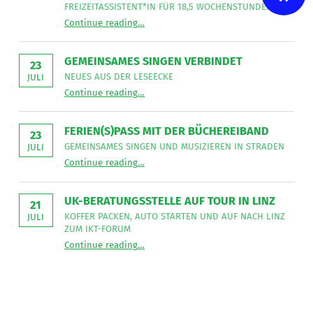
FREIZEITASSISTENT*IN FÜR 18,5 WOCHENSTUNDEN.
“
Freizeitassistent*in gesucht
Continue reading
…
Die
LNW
Lebenshilfe
NetzWerk
GEMEINSAMES SINGEN VERBINDET
GmbH
23
sucht
NEUES AUS DER LESEECKE
JULI
für
“
Gemeinsames Singen verbindet
die
Continue reading
…
Neues
Mitarbeit
aus
im
der
Bereich
Leseecke
”
FERIEN(S)PASS MIT DER BÜCHEREIBAND
Mobiler
23
Dienste
GEMEINSAMES SINGEN UND MUSIZIEREN IN STRADEN
JULI
eine*n
“
Ferien(s)pass mit der Büchereiband
Freizeitassistent*in
Continue reading
…
Gemeinsames
für
Singen
18,5
und
Wochenstunden.
musizieren
”
UK-BERATUNGSSTELLE AUF TOUR IN LINZ
in
21
Straden
KOFFER PACKEN, AUTO STARTEN UND AUF NACH LINZ
JULI
”
ZUM IKT-FORUM
“
UK-Beratungsstelle auf Tour in Linz
Continue reading
…
Koffer
packen,
Auto
starten
und
auf
nach