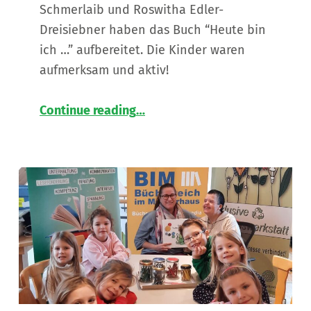
Schmerlaib und Roswitha Edler-
Dreisiebner haben das Buch “Heute bin
ich …” aufbereitet. Die Kinder waren
aufmerksam und aktiv!
“
Das Farbenkarussell geht weiter 📗📕
Continue reading
…
Teil
2
des
Berichtes
über
das
Farbenkarussell,
gestaltet
von
der
Inklusiven
Wissenswerkstatt!
”