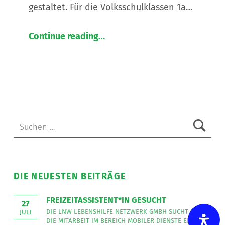
gestaltet. Für die Volksschulklassen 1a…
“
Die Inklusive Wissenswerkstatt und das Farbenkarussell
Continue reading
…
Mitmach-
Station
in
der
Bücherei
Straden
”
Suchen nach:
DIE NEUESTEN BEITRÄGE
FREIZEITASSISTENT*IN GESUCHT
27
DIE LNW LEBENSHILFE NETZWERK GMBH SUCHT FÜR
JULI
DIE MITARBEIT IM BEREICH MOBILER DIENSTE EINE*N