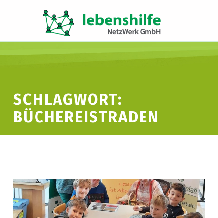
LNW LEBENSHILFE NETZWERK GMBH
JA ZUR INKLUSION
SCHLAGWORT:
BÜCHEREISTRADEN