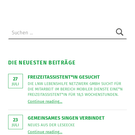
berichtet
”
Suchen nach:
DIE NEUESTEN BEITRÄGE
FREIZEITASSISTENT*IN GESUCHT
27
DIE LNW LEBENSHILFE NETZWERK GMBH SUCHT FÜR
JULI
DIE MITARBEIT IM BEREICH MOBILER DIENSTE EINE*N
FREIZEITASSISTENT*IN FÜR 18,5 WOCHENSTUNDEN.
“
Freizeitassistent*in gesucht
Continue reading
…
Die
LNW
Lebenshilfe
NetzWerk
GEMEINSAMES SINGEN VERBINDET
GmbH
23
sucht
NEUES AUS DER LESEECKE
JULI
für
“
Gemeinsames Singen verbindet
die
Continue reading
…
Neues
Mitarbeit