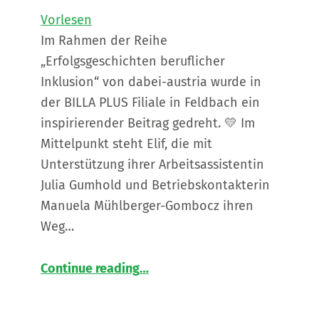
Vorlesen
Im Rahmen der Reihe
„Erfolgsgeschichten beruflicher
Inklusion“ von dabei-austria wurde in
der BILLA PLUS Filiale in Feldbach ein
inspirierender Beitrag gedreht. 💛 Im
Mittelpunkt steht Elif, die mit
Unterstützung ihrer Arbeitsassistentin
Julia Gumhold und Betriebskontakterin
Manuela Mühlberger-Gombocz ihren
Weg…
“
🎬 Ein Blick hinter die Kulissen einer besonderen Erfolgsgeschichte
Continue reading
…
Das
NEBA
Betriebsservice