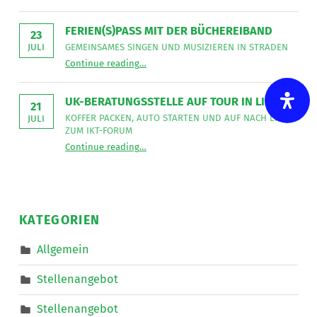
aus
im
der
Bereich
Leseecke
”
FERIEN(S)PASS MIT DER BÜCHEREIBAND
Mobiler
23
Dienste
GEMEINSAMES SINGEN UND MUSIZIEREN IN STRADEN
JULI
eine*n
“
Ferien(s)pass mit der Büchereiband
Freizeitassistent*in
Continue reading
…
Gemeinsames
für
Singen
18,5
und
Wochenstunden.
musizieren
”
UK-BERATUNGSSTELLE AUF TOUR IN LINZ
in
21
Straden
KOFFER PACKEN, AUTO STARTEN UND AUF NACH LINZ
JULI
”
ZUM IKT-FORUM
“
UK-Beratungsstelle auf Tour in Linz
Continue reading
…
Koffer
packen,
Auto
starten
und
auf
nach
KATEGORIEN
Linz
zum
IKT-
Allgemein
Forum
”
Stellenangebot
Stellenangebot